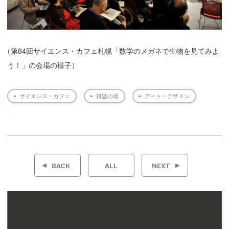
（
第84回サイエンス・カフェ札幌「数学のメガネで生物を見てみよ
う！」の会場の様子）
サイエンス・カフェ
対話の場
アート・デザイン
投
稿
BACK
ALL
NEXT
ナ
ビ
ゲ