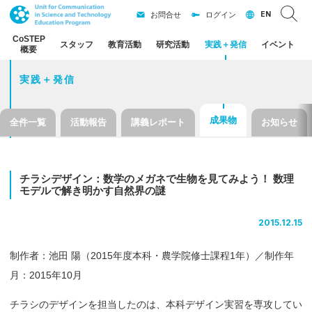
EN
お問合せ
ログイン
CoSTEP
スタッフ
教育活動
研究活動
実践
＋
発信
イベント
概要
実践＋発信
成果物
全件一覧
活動報告
講義レポート
お知らせ
チラシデザイン：
数学の
メガネ
で
生物を
見てみよう！
数理
モデル
で
解き
明かす
自然界の
謎
2015.12.15
制作者：池田 陽（2015年度本科・農学院修士課程1年）／制作年
月：2015年10月
チラシのデザインを担当したのは、本科デザイン実習を専攻してい