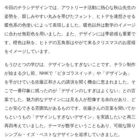
今回のチラシデザインでは、アウトリーチ活動に熱心な秋山先生の
姿勢を、親しみやすい丸みを帯びたフォント、ヒトデを連想させる
暖色系の色使いによって表現しました。暖色以外は数学のイメージ
に合わせ無彩色を用いました。また、デザインには季節感も重要で
す。橙色は秋を、ヒトデの五角形はやがて来るクリスマスのお星様
をイメージしています。
もうひとつの学びは、デザインをしすぎないことです。チラシ制作
が始まる少し前、NHKで「ピタゴラスイッチ」や「デザインあ」
を手がけている佐藤正和さんの講演を聞く機会に恵まれました。そ
こで一番印象に残ったのが「デザインのしすぎはよくない」との言
葉でした。魅力的なデザインには見る人が想像する余白があり、ど
こか安心できる雰囲気があるものです。佐藤さんの言葉を聞いてか
らというもの「デザインしすぎないデザイン」を実践したいと再三
再四考えていました。テーマが数学ということもあり、可能な限り
シンプル・イズ・ベストなデザインを追求していきました。