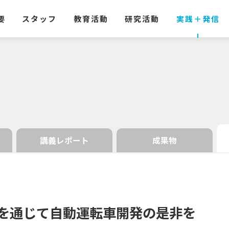
要
スタッフ
教育活動
研究活動
実践
＋
発信
講義レポート
成果物
を
通じて
自動運転車開発の
是非を