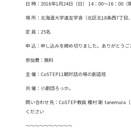
日 時：2016年1月24日（日） 14：00〜16：00（
場 所：北海道大学遠友学舎（北区北18条西7丁目、
定 員：25名
申 込：申し込みを締め切りました。ありがとうご
参加費：無料
主 催：CoSTEP11期対話の場の創造班
共 催：小劇団ろっか。
問い合わせ先：CoSTEP教員 種村 剛 tanemura〔at〕c
ください
〜〜〜〜〜〜〜〜〜〜