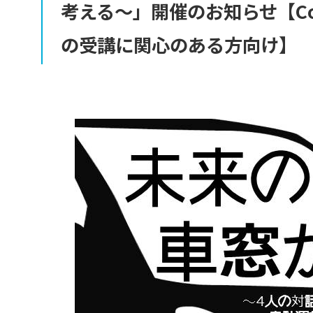
考える
〜」
開催のお
知らせ
【C
の
受講に
関心のある
方向け】