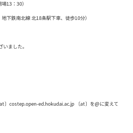
開場13：30）
地下鉄南北線 北18条駅下車、徒歩10分）
ざいました。
ostep.open-ed.hokudai.ac.jp 〔at〕を@に変えて