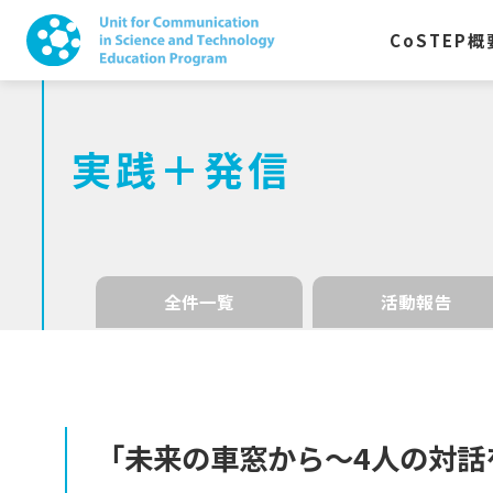
CoSTEP
概
実践＋発信
全件一覧
活動報告
「未来の
車窓から
〜4
人の
対話