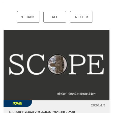
投
稿
BACK
ALL
NEXT
ナ
ビ
ゲ
ー
シ
ョ
ン
成果物
2026.4.9
北大の魅力を発信する小冊子『SCoPE』公開