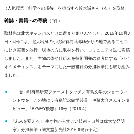
（
人気授業「蛙学への招待」を担当する鈴木誠さん（右）を取材）
雑誌・書籍への寄稿
（2件）
取材先は北大キャンパスだけに留まりませんでした。2015年10月3
日・4日には、北大出身の小説家有島武郎ゆかりの地であるニセコ
に赴き実習を敢行。現地の方に取材を行い、コミュニティ誌に寄稿
しました。また、生物の体や仕組みを技術開発の参考にする「バイ
オミメティクス」をテーマにした一般書籍の分担執筆にも取り組み
ました。
「
ニセコ町有島研究ファーストタッチ／有島文学のショーウィ
ンドウを、この地に：有島記念館学芸員 伊藤大介さんインタ
ビュー
」
『BYWAY後志』16号（2016.4）
『
未来を変える！ 生き物からすごい技術～自然は偉大な発明
家』分担執筆（誠文堂新光社2016.6発行予定）