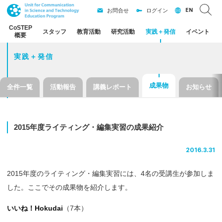
EN
お問合せ
ログイン
CoSTEP
スタッフ
教育活動
研究活動
実践
＋
発信
イベント
概要
実践＋発信
成果物
全件一覧
活動報告
講義レポート
お知らせ
2015
年度
ライティング
・
編集実習の
成果紹介
2016.3.31
2015年度のライティング・編集実習には、4名の受講生が参加しま
した。ここでその成果物を紹介します。
いいね！Hokudai
（7本）