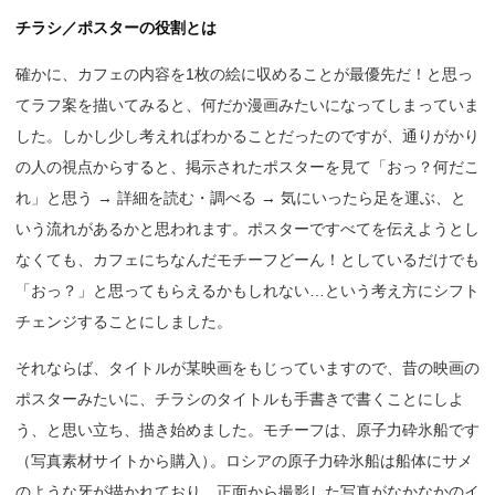
チラシ／ポスターの役割とは
確かに、カフェの内容を1枚の絵に収めることが最優先だ！と思っ
てラフ案を描いてみると、何だか漫画みたいになってしまっていま
した。しかし少し考えればわかることだったのですが、通りがかり
の人の視点からすると、掲示されたポスターを見て「おっ？何だこ
れ」と思う → 詳細を読む・調べる → 気にいったら足を運ぶ、と
いう流れがあるかと思われます。ポスターですべてを伝えようとし
なくても、カフェにちなんだモチーフどーん！としているだけでも
「おっ？」と思ってもらえるかもしれない…という考え方にシフト
チェンジすることにしました。
それならば、タイトルが某映画をもじっていますので、昔の映画の
ポスターみたいに、チラシのタイトルも手書きで書くことにしよ
う、と思い立ち、描き始めました。モチーフは、原子力砕氷船です
（写真素材サイトから購入
）
。ロシアの原子力砕氷船は船体にサメ
のような牙が描かれており、正面から撮影した写真がなかなかのイ