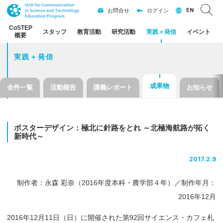
EN
お問合せ
ログイン
CoSTEP
スタッフ
教育活動
研究活動
実践
＋
発信
イベント
概要
実践＋発信
成果物
全件一覧
活動報告
講義レポート
お知らせ
ポスターデザイン：
極北に
針路を
とれ
～
北極海航路が
拓く
新時代
～
2017.2.9
制作者：永森 彩奈（2016年度本科・農学部４年）／制作年月：
2016年12月
2016年12月11日（日）に開催された第92回サイエンス・カフェ札