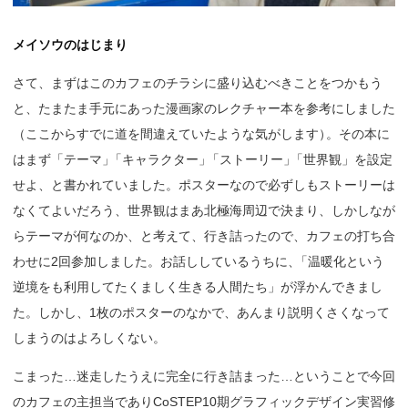
メイソウのはじまり
さて、まずはこのカフェのチラシに盛り込むべきことをつかもう
と、たまたま手元にあった漫画家のレクチャー本を参考にしました
（ここからすでに道を間違えていたような気がします
）
。その本に
はまず「テーマ
」
「キャラクター
」
「ストーリー
」
「世界観」を設定
せよ、と書かれていました。ポスターなので必ずしもストーリーは
なくてよいだろう、世界観はまあ北極海周辺で決まり、しかしなが
らテーマが何なのか、と考えて、行き詰ったので、カフェの打ち合
わせに2回参加しました。お話ししているうちに
、
「温暖化という
逆境をも利用してたくましく生きる人間たち」が浮かんできまし
た。しかし、1枚のポスターのなかで、あんまり説明くさくなって
しまうのはよろしくない。
こまった…迷走したうえに完全に行き詰まった…ということで今回
のカフェの主担当でありCoSTEP10期グラフィックデザイン実習修