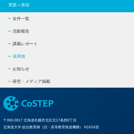
実践＋発信
全件一覧
活動報告
講義レポート
成果物
お知らせ
研究・メディア掲載
〒060-0817 北海道札幌市北区北17条西8丁目
北海道大学 総合教育棟（旧・高等教育推進機構） N163A室