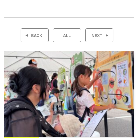
投
稿
BACK
ALL
NEXT
ナ
ビ
ゲ
ー
シ
ョ
ン