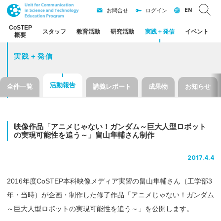
EN
お問合せ
ログイン
CoSTEP
スタッフ
教育活動
研究活動
実践
＋
発信
イベント
概要
実践＋発信
活動報告
全件一覧
講義レポート
成果物
お知らせ
映像作品
「アニメ
じゃない！
ガンダム
～
巨大人型
ロボット
の
実現可能性を
追う
～」
畠山隼輔さん
制作
2017.4.4
2016年度CoSTEP本科映像メディア実習の畠山隼輔さん（工学部3
年・当時）が企画・制作した修了作品「アニメじゃない！ガンダム
～巨大人型ロボットの実現可能性を追う～」を公開します。