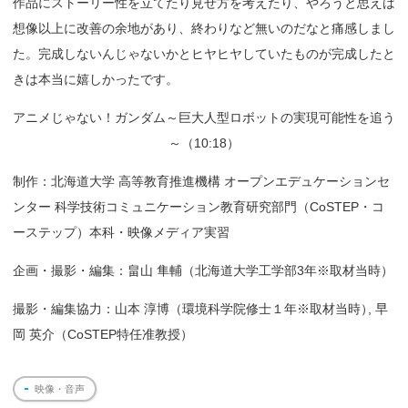
作品にストーリー性を立てたり見せ方を考えたり、やろうと思えば
想像以上に改善の余地があり、終わりなど無いのだなと痛感しまし
た。完成しないんじゃないかとヒヤヒヤしていたものが完成したと
きは本当に嬉しかったです。
アニメじゃない！ガンダム～巨大人型ロボットの実現可能性を追う
～（10:18）
制作：北海道大学 高等教育推進機構 オープンエデュケーションセ
ンター 科学技術コミュニケーション教育研究部門（CoSTEP・コ
ーステップ）本科・映像メディア実習
企画・撮影・編集：畠山 隼輔（北海道大学工学部3年※取材当時）
撮影・編集協力：山本 淳博（環境科学院修士１年※取材当時
）
, 早
岡 英介（CoSTEP特任准教授）
映像・音声