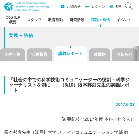
EN
お問合せ
ログイン
CoSTEP
スタッフ
教育活動
研究活動
実践
＋
発信
イベント
概要
実践＋発信
講義レポート
全件一覧
活動報告
成果物
お知らせ
「社会の
中での
科学技術
コミュニケーター
の
役割
－
科学
ジ
ャーナリストを
例に
－」
（6/10）
隈本邦彦先生の
講義
レポ
ート
2017.6.28
一條 亜紀枝（2017年度 本科／社会人）
隈本邦彦先生（江戸川大学 メディアコミュニケーション学部 教