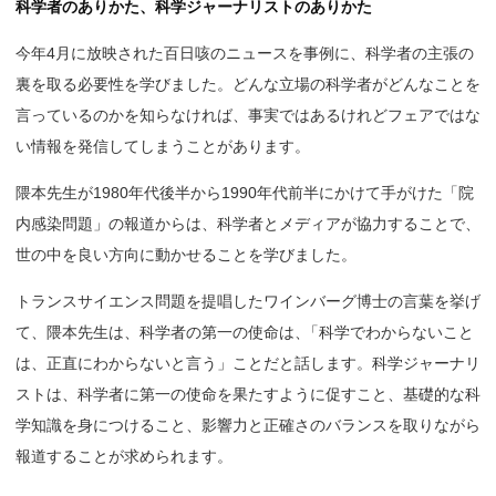
科学者のありかた、科学ジャーナリストのありかた
今年4月に放映された百日咳のニュースを事例に、科学者の主張の
裏を取る必要性を学びました。どんな立場の科学者がどんなことを
言っているのかを知らなければ、事実ではあるけれどフェアではな
い情報を発信してしまうことがあります。
隈本先生が1980年代後半から1990年代前半にかけて手がけた「院
内感染問題」の報道からは、科学者とメディアが協力することで、
世の中を良い方向に動かせることを学びました。
トランスサイエンス問題を提唱したワインバーグ博士の言葉を挙げ
て、隈本先生は、科学者の第一の使命は
、
「科学でわからないこと
は、正直にわからないと言う」ことだと話します。科学ジャーナリ
ストは、科学者に第一の使命を果たすように促すこと、基礎的な科
学知識を身につけること、影響力と正確さのバランスを取りながら
報道することが求められます。