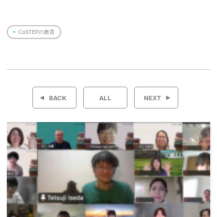
CoSTEPの教育
投
稿
BACK
ALL
NEXT
ナ
ビ
ゲ
ー
シ
ョ