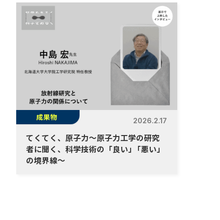
成果物
2026.2.17
てくてく、原子力～原子力工学の研究
者に聞く、科学技術の「良い
」
「悪い」
の境界線～