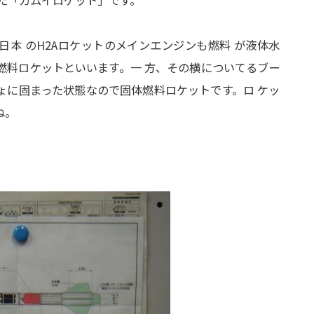
日本 のH2Aロケットのメインエンジンも
燃料 が液体水
燃料ロケットといいます。
一 方、その横についてるブー
しょに固まった状態なので固体燃料ロケットです。
ロ ケッ
ね。