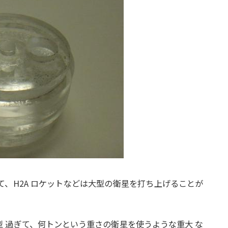
て、
H2A ロケットなどは
大型の衛星を打ち上げることが
型 過ぎて、何トンという重さの衛星を使うような
重大 な