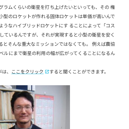
百グラムくらいの衛星を打ち上げたいといっても、
その 権
、小型のロケットが作れる固体ロケットは単価が高いんで
ようなハイブリッドロケットにす ることによって
「コス
としているんですが、
それが実現すると小型の衛星を安く
るとそんな重大なミッションではなくても。 例えば
農協
レベルにまで衛星の利用の幅が広がってくることになるん
半は、
ここをクリック
すると聞くことができます。