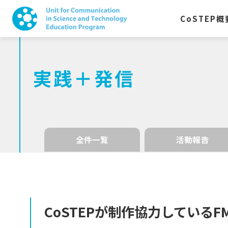
CoSTEP
概
実践＋発信
全件一覧
活動報告
CoSTEP
が
制作協力している
F