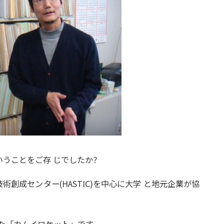
いうことを
ご存 じでしたか?
術創成センター(HASTIC)を中心に
大学 と地元企業が協
た「カムイロケット」です。