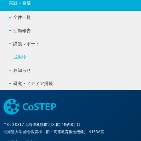
実践＋発信
全件一覧
活動報告
講義レポート
成果物
お知らせ
研究・メディア掲載
〒060-0817 北海道札幌市北区北17条西8丁目
北海道大学 総合教育棟（旧・高等教育推進機構） N163A室