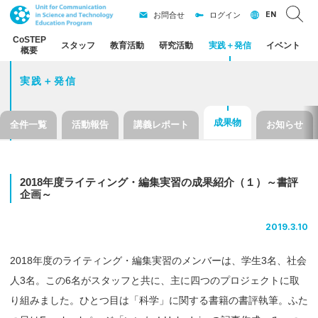
EN
お問合せ
ログイン
CoSTEP
スタッフ
教育活動
研究活動
実践
＋
発信
イベント
概要
実践＋発信
成果物
全件一覧
活動報告
講義レポート
お知らせ
2018
年度
ライティング
・
編集実習の
成果紹介
（１）
～
書評
企画
～
2019.3.10
2018年度のライティング・編集実習のメンバーは、学生3名、社会
人3名。この6名がスタッフと共に、主に四つのプロジェクトに取
り組みました。ひとつ目は「科学」に関する書籍の書評執筆。ふた