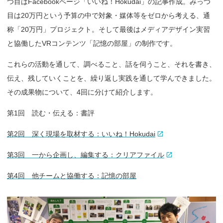
つ目はFacebookページ「いいね！Hokudai」の記事作成。みっつ
目は20万円という予算の中で対象・媒体等をゼロから考える、通
称「20万円」プロジェクト。そして最後はメディアデザイン実習
と協働したVRコンテンツ「記憶の部屋」の制作です。
これらの活動を通して、調べること、話を伺うこと、それを書き、
伝え、残していくことを、繰り返し実践を通して学んできました。
その成果物について、4回に分けて紹介します。
第1回 読む・伝える：書評
第2回 深く現場を取材する：いいね！Hokudai
第3回 一から企画し、編集する：クリアファイル
第4回 他チームと協働する：記憶の部屋