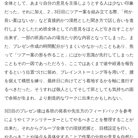
全体として、あまり自分の意見を主張しようとする人は少ない印象
だった。それに加え、2，3日目にツアー案を組み立てる際
、
「何か
良い案はないか」など直接的かつ漠然とした聞き方で話し合いを進
行しようとしたため班全体としての意見をほとんど引き出すことが
出来ず、一部の班員のみの場当たり的な内容となってしまった。ま
た、プレゼン作成の時間配分がうまくいかなかったこともあり、焦
って「ツアー案の形を作ること」にばかり意識が先行してしまった
こともその一因であっただろう。ここではあくまで途中経過を報告
するという位置づけに留め、ブレインストーミング等を用いて、腰
を据えて構想を練り、最終日に向けてどう着地するかを軸に進行す
るべきだった。そうすれば個人としてそして班としても気持ちの面
で余裕が生まれ、より創造的なワークに出来たかもしれない。
3日目のプレゼン後は各班の発表や先生方のフィードバックを参考
にようやくファシリテーターとしてやるべきことを整理することが
出来た。それからグループ全体での現状把握と、目標設定を行い、
やるべきことや論点を具体化することで作業の分担や意見を自然な