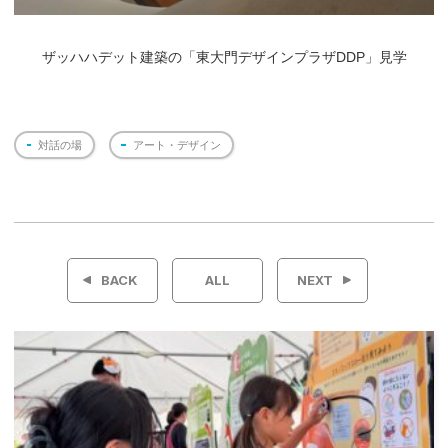
ザッハハデット建築の「東大門デザインプラザDDP」見学
対話の場
アート・デザイン
投
稿
BACK
ALL
NEXT
ナ
ビ
ゲ
ー