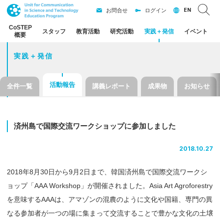
EN
お問合せ
ログイン
CoSTEP
スタッフ
教育活動
研究活動
実践
＋
発信
イベント
概要
実践＋発信
活動報告
全件一覧
講義レポート
成果物
お知らせ
済州島で
国際交流
ワークショップ
に
参加しました
2018.10.27
2018年8月30日から9月2日まで、韓国済州島で国際交流ワークシ
ョップ「AAA Workshop」が開催されました。Asia Art Agroforestry
を意味するAAAは、アマゾンの混農のように文化や国籍、専門の異
なる参加者が一つの場に集まって交流することで豊かな文化の土壌