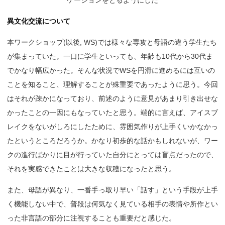
異文化交流について
本ワークショップ(以後, WS)では様々な専攻と母語の違う学生たち
が集まっていた。一口に学生といっても、年齢も10代から30代ま
でかなり幅広かった。そんな状況でWSを円滑に進めるには互いの
ことを知ること、理解することが殊重要であったように思う。今回
はそれが疎かになっており、前述のように意見があまり引き出せな
かったことの一因にもなっていたと思う。端的に言えば、アイスブ
レイクをないがしろにしたために、雰囲気作りが上手くいかなかっ
たというところだろうか。かなり初歩的な話かもしれないが、ワー
クの進行ばかりに目が行っていた自分にとっては盲点だったので、
それを実感できたことは大きな収穫になったと思う。
また、母語が異なり、一番手っ取り早い「話す」という手段が上手
く機能しない中で、普段は何気なく見ている相手の表情や所作とい
った非言語の部分に注視することも重要だと感じた。