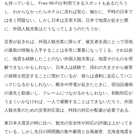
も持っているし、Free Wi-Fiが利用できるスポットもあるだろう
し、わからなかったらホテルに戻れば安心。確かに、平時の日本で
は全く問題ない。しかし日本は災害大国。日本で地震が起きた際
に、外国人観光客はどうなってしまうのだろうか。
災害が起きれば、外国人観光客に限らず、被災者全員にとって現地
の最新の情報を入手することは非常に重要になってくる。それ以前
に、地震を経験したことのない外国人観光客は、地震そのものを理
解できないかもしれない。日本人は経験で、揺れの大きさから被害
の規模を想定することに慣れているが、彼らは過剰に反応してパニ
ックになるかもしれない。断水や停電が起きたときに、宿泊設備側
の過失と勘違いし、クレームにつながるかもしれない。初動対応が
うまくいかなければ、一人で避難することはできないだろう。外国
人観光客のための災害対応策は、特段の対応や配慮が必要である。
東日本大震災の時に比べ、観光の安全性や対応の評価は上がってき
ている。しかし先日の関西圏の集中豪雨と台風被害、北海道地震を