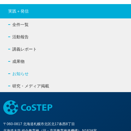
実践＋発信
全件一覧
活動報告
講義レポート
成果物
お知らせ
研究・メディア掲載
〒060-0817 北海道札幌市北区北17条西8丁目
北海道大学 総合教育棟（旧・高等教育推進機構） N163A室