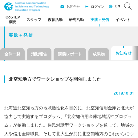
EN
お問合せ
ログイン
CoSTEP
スタッフ
教育活動
研究活動
実践
＋
発信
イベント
概要
実践＋発信
お知らせ
全件一覧
活動報告
講義レポート
成果物
北空知地方で
ワークショップを
開催しました
2018.10.31
北海道北空知地方の地域活性化を目的に、北空知信用金庫と北大が
協力して実施するプログラム
、
「北空知信用金庫地域活性プログラ
ム」が始動しました。住民対話型ワークショップを通して、地域の
人や信用金庫職員、そして北大生が共に北空知地方のこれからにつ