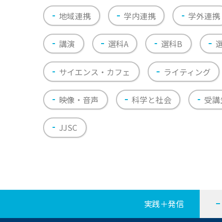
地域連携
学内連携
学外連携
講演
選科A
選科B
サイエンス・カフェ
ライティング
映像・音声
科学と社会
受講
JJSC
実践＋発信