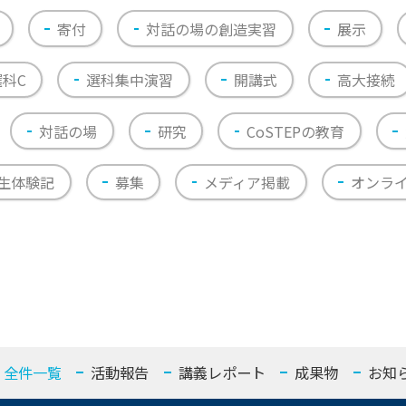
寄付
対話の場の創造実習
展示
選科C
選科集中演習
開講式
高大接続
対話の場
研究
CoSTEPの教育
生体験記
募集
メディア掲載
オンラ
全件一覧
活動報告
講義レポート
成果物
お知