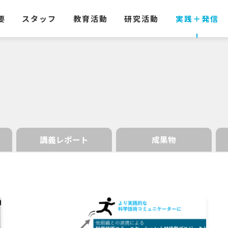
要
スタッフ
教育活動
研究活動
実践
＋
発信
講義レポート
成果物