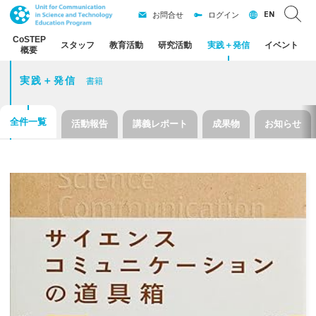
EN
お問合せ
ログイン
CoSTEP
スタッフ
教育活動
研究活動
実践
＋
発信
イベント
概要
実践＋発信
書籍
全件一覧
活動報告
講義レポート
成果物
お知らせ