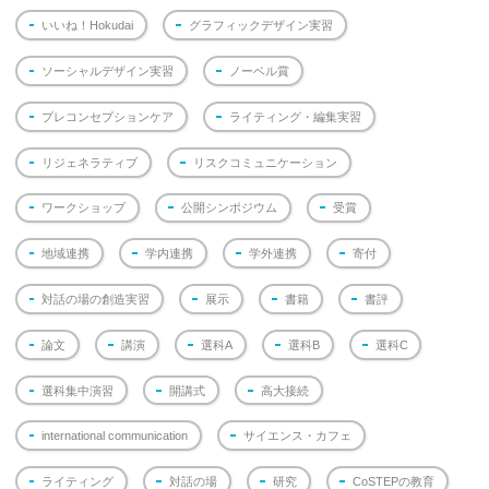
いいね！Hokudai
グラフィックデザイン実習
ソーシャルデザイン実習
ノーベル賞
プレコンセプションケア
ライティング・編集実習
リジェネラティブ
リスクコミュニケーション
ワークショップ
公開シンポジウム
受賞
地域連携
学内連携
学外連携
寄付
対話の場の創造実習
展示
書籍
書評
論文
講演
選科A
選科B
選科C
選科集中演習
開講式
高大接続
international communication
サイエンス・カフェ
ライティング
対話の場
研究
CoSTEPの教育