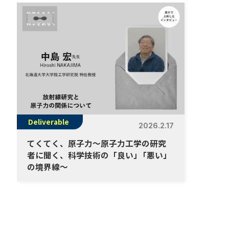
Deliverable
2026.2.17
てくてく、原子力～原子力工学の研究
者に聞く、科学技術の「良い
」
「悪い」
の境界線～