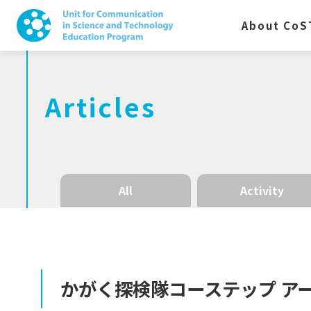
About CoS
Articles
All
Activity
かがく
探検隊
コーステップ
ア