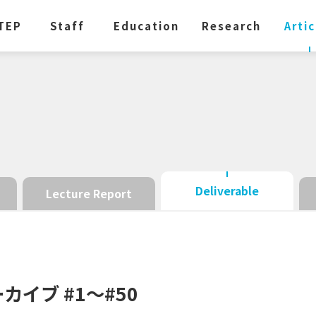
TEP
Staff
Education
Research
Artic
Deliverable
Lecture Report
ーカイブ
#1～#50