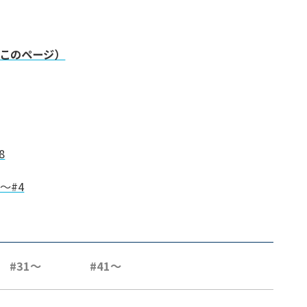
（このページ）
8
～#4
#31～
#41～