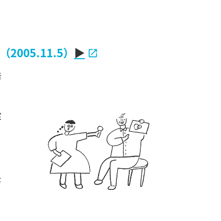
（2005.11.5）
▶
者
室
な