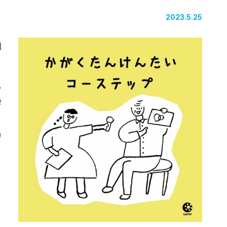
2023.5.25
組
ら
学
カ