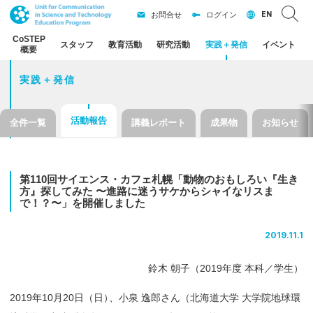
EN
お問合せ
ログイン
CoSTEP
スタッフ
教育活動
研究活動
実践
＋
発信
イベント
概要
実践＋発信
活動報告
全件一覧
講義レポート
成果物
お知らせ
第
110
回
サイエンス
・
カフェ
札幌
「動物のおもしろい
『生き
方』
探してみた
〜
進路に
迷う
サケ
から
シャイ
な
リス
ま
で！？
〜」を
開催しました
2019.11.1
鈴木 朝子（2019年度 本科／学生）
2019年10月20日（日
）
、小泉 逸郎さん（北海道大学 大学院地球環