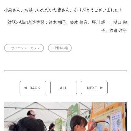
小泉さん、お越しいただいた皆さん、ありがとうございました！
対話の場の創造実習：鈴木 朝子、鈴木 伶音、坪川 耀一、樋口 栄
子、渡邉 洋子
サイエンス・カフェ
対話の場
投
稿
BACK
ALL
NEXT
ナ
ビ
ゲ