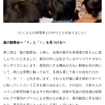
（
たくさんの来場者とのやりとりがありました）
森の観察会〜「？」と「！」を見つける〜
第二部は「森の観察会」と称し、会場の展示を来場者の皆さんに楽
しんでいただきました。展示の中には生きているヤツメウナギやニ
ホンザリガニもいます。普段目にする機会が少ない動物を目の前に
して、時には実際に触ってみて、五感を通じて各々が自分だけの
「？」や「！」と向き合います。それらを付箋に書き留めてボード
に貼っていくという工夫を盛り込みました。そのほか、小泉さんの
メインの研究対象であるサケ科の展示、頭骨や毛皮の存在感が抜群
のヒグマ展示のブースにも大勢の人が集まり、展示解説に耳を傾け
たり、展示品を手にとったりして楽しんでいました。