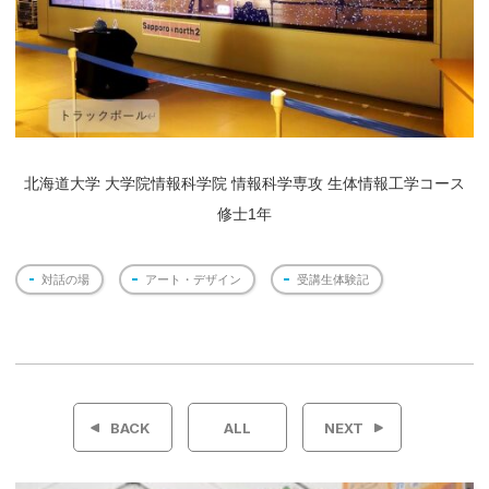
北海道大学 大学院情報科学院 情報科学専攻 生体情報工学コース
修士1年
対話の場
アート・デザイン
受講生体験記
投
稿
BACK
ALL
NEXT
ナ