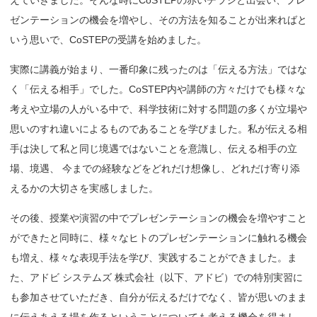
えていきました。そんな時にCoSTEPの赤いチラシと出会い、プレ
ゼンテーションの機会を増やし、その方法を知ることが出来ればと
いう思いで、CoSTEPの受講を始めました。
実際に講義が始まり、一番印象に残ったのは「伝える方法」ではな
く「伝える相手」でした。CoSTEP内や講師の方々だけでも様々な
考えや立場の人がいる中で、科学技術に対する問題の多くが立場や
思いのすれ違いによるものであることを学びました。私が伝える相
手は決して私と同じ境遇ではないことを意識し、伝える相手の立
場、境遇、 今までの経験などをどれだけ想像し、どれだけ寄り添
えるかの大切さを実感しました。
その後、授業や演習の中でプレゼンテーションの機会を増やすこと
ができたと同時に、様々なヒトのプレゼンテーションに触れる機会
も増え、様々な表現手法を学び、実践することができました。ま
た、アドビ システムズ 株式会社（以下、アドビ）での特別実習に
も参加させていただき、自分が伝えるだけでなく、皆が思いのまま