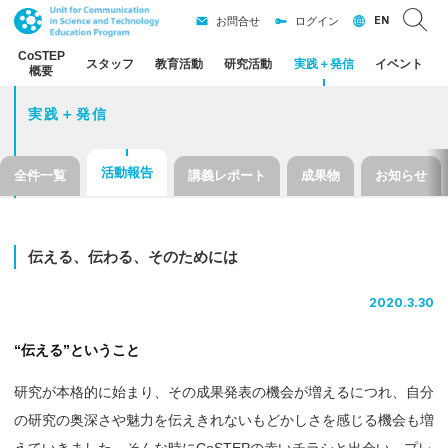
EN
お問合せ
ログイン
CoSTEP
スタッフ
教育活動
研究活動
実践
＋
発信
イベント
概要
実践＋発信
活動報告
全件一覧
講義レポート
成果物
お知らせ
伝える、
伝わる、
そのためには
2020.3.30
“伝える”ということ
研究が本格的に始まり、その成果発表の機会が増えるにつれ、自分
の研究の奥深さや魅力を伝えきれないもどかしさを感じる機会も増