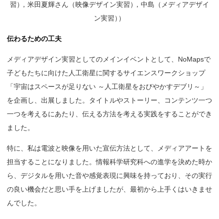
習
）
，米田夏輝さん（映像デザイン実習
）
，中島（メディアデザイ
ン実習
）
）
伝わるための工夫
メディアデザイン実習としてのメインイベントとして、NoMapsで
子どもたちに向けた人工衛星に関するサイエンスワークショップ
「宇宙はスペースが足りない ～人工衛星をおびやかすデブリ～」
を企画し、出展しました。タイトルやストーリー、コンテンツ一つ
一つを考えるにあたり、伝える方法を考える実践をすることができ
ました。
特に、私は電波と映像を用いた宣伝方法として、メディアアートを
担当することになりました。情報科学研究科への進学を決めた時か
ら、デジタルを用いた音や感覚表現に興味を持っており、その実行
の良い機会だと思い手を上げましたが、最初から上手くはいきませ
んでした。