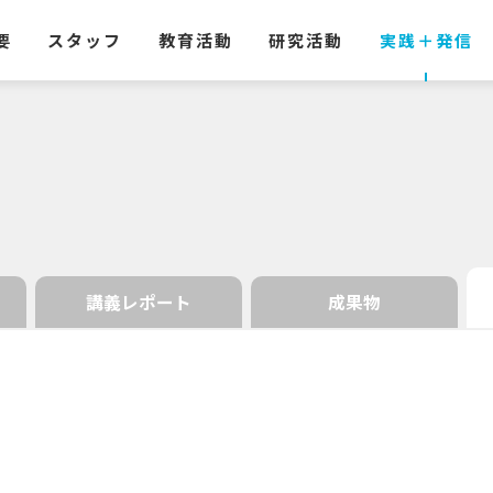
要
スタッフ
教育活動
研究活動
実践
＋
発信
講義レポート
成果物