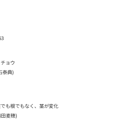
3
イチョウ
石泰典)
 実でも根でもなく、茎が変化
横田麦穂)