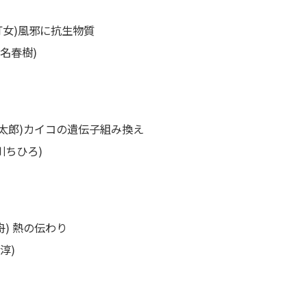
汀女)風邪に抗生物質
椎名春樹)
太郎)カイコの遺伝子組み換え
川ちひろ)
舟) 熱の伝わり
淳)