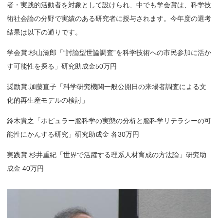
者・実践的活動者を対象として設けられ、中でも学会賞は、科学技
術社会論の分野で実績のある研究者に授与されます。今年度の選考
結果は以下の通りです。
学会賞:杉山滋郎「“討論型世論調査”を科学技術への市民参加に活か
す可能性を探る」研究助成金50万円
奨励賞:加藤直子「科学研究機関一般公開日の来場者調査による文
化的再生産モデルの検討」
鈴木貴之「ポピュラー脳科学の実態の分析と脳科学リテラシーの可
能性にかんする研究」研究助成金 各30万円
実践賞:杉井重紀「世界で活躍する理系人材育成の方法論」研究助
成金 40万円