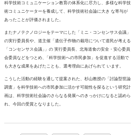
科学技術コミュニケーション教育の体系化に尽力し、多様な科学技
術コミュニケーターを養成して、科学技術社会論に大き な寄与が
あったことが評価されました。
またナノテクノロジーをテーマにした「ミニ・コンセンサス会議」
の実行委員長や、道主催「遺伝子作物の栽培について道民が考える
「コンセンサス会議
」
」の 実行委員長、北海道食の安全・安心委員
会委員などをつとめ
、
「科学技術への市民参加」を促進する活動で
も大きな成果をあげたことも、選考理由にあげられて います。
こうした活動の経験を通して提案された、杉山教授の「討論型世論
調査」を科学技術への市民参加に活かす可能性を探るという研究計
画は、科学技術社会論のさらなる発展へのきっかけになると認めら
れ、今回の受賞となりました。
投