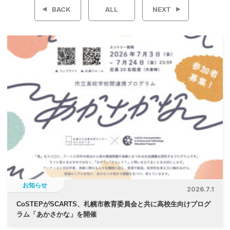
稿
BACK
ALL
NEXT
ナ
ビ
ゲ
ー
シ
ョ
ン
お知らせ
2026.7.1
CoSTEPがSCARTS、札幌市教育委員会と共に高校生向けプログ
ラム「あかさかな」を開催