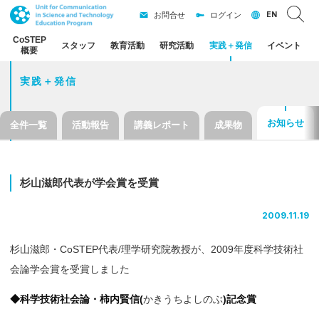
EN
お問合せ
ログイン
CoSTEP
スタッフ
教育活動
研究活動
実践
＋
発信
イベント
概要
実践＋発信
お知らせ
全件一覧
活動報告
講義レポート
成果物
杉山滋郎代表が
学会賞を
受賞
2009.11.19
杉山滋郎・CoSTEP代表/理学研究院教授が、2009年度科学技術社
会論学会賞を受賞しました
◆科学技術社会論・柿内賢信(
かきうちよしのぶ
)記念賞