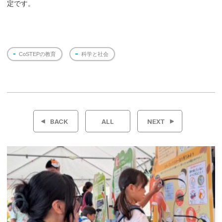
定です。
CoSTEPの教育
科学と社会
投
稿
BACK
ALL
NEXT
ナ
ビ
ゲ
ー
シ