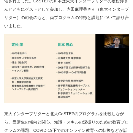
催されました。CoSTEPの川本は東大インタープリターの定松淳さ
んとともにゲストとして参加し、内田麻理香さん（東大インタープ
リター）の司会のもと、両プログラムの特徴と課題について語り合
いました。
東大インタープリターと北大CoSTEPのプログラムを比較しなが
ら、受講生の傾向と関心、知識・スキルの深掘りのための教育プロ
グラムの課題、COVID-19下でのオンライン教育への転換などが話