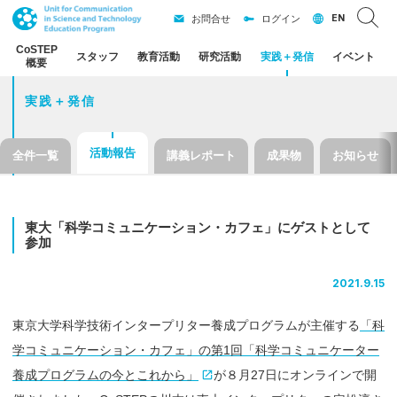
EN
お問合せ
ログイン
CoSTEP
スタッフ
教育活動
研究活動
実践
＋
発信
イベント
概要
実践＋発信
活動報告
全件一覧
講義レポート
成果物
お知らせ
東大
「科学
コミュニケーション
・
カフェ」
に
ゲスト
として
参加
2021.9.15
東京大学科学技術インタープリター養成プログラムが主催する
「科
学コミュニケーション・カフェ」の第1回「科学コミュニケーター
養成プログラムの今とこれから」
が８月27日にオンラインで開