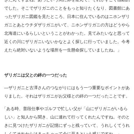
でした。そこでザリガニのことをもっと知りたくなり、図書館にあ
ったザリガニ図鑑を見たところ、日本に住んでいるのはニホンザリ
ガニとあとウチダザリガニがいて、ニホンザリガニの方はどうやら
北海道にいるらしいということがわかった。見てみたいなと思って
近くの川にザリガニいないかなとよく探しに行っていました。今考
えたら絶対いないような場所を一生懸命探していましたね。」
ザリガニは
父との
絆の
一つだった
—ザリガニと古澤さんのつながりにはもう一つ重要なポイントがあ
りました。それはザリガニがお父様との絆の一つだったことです。
「
ある時、普段仕事やゴルフで忙しい父が「山にザリガニがいるら
しい」と知人から聞き、山に連れて行ってくれたんですね。そのと
きに見つけたザリガニが記憶にずっと残っていて、うれしくてうれ
しくてそれからはまっちゃって今に至るという感じですね。」