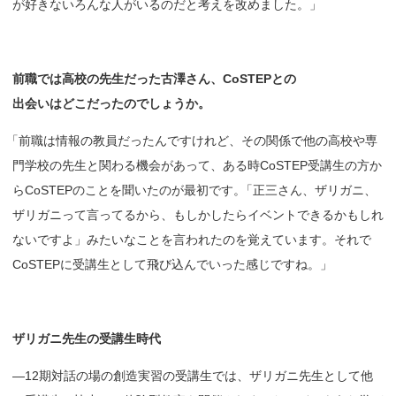
が好きないろんな人がいるのだと考えを改めました。」
前職では
高校の
先生だった
古澤さん、
CoSTEP
との
出会いはどこだったのでしょうか。
「
前職は情報の教員だったんですけれど、その関係で他の高校や専
門学校の先生と関わる機会があって、ある時CoSTEP受講生の方か
らCoSTEPのことを聞いたのが最初です
。
「正三さん、ザリガニ、
ザリガニって言ってるから、もしかしたらイベントできるかもしれ
ないですよ」みたいなことを言われたのを覚えています。それで
CoSTEPに受講生として飛び込んでいった感じですね。」
ザリガニ
先生の
受講生時代
—12期対話の場の創造実習の受講生では、ザリガニ先生として他