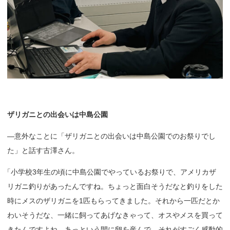
ザリガニ
との
出会いは
中島公園
—意外なことに「ザリガニとの出会いは中島公園でのお祭りでし
た」と話す古澤さん。
「
小学校3年生の頃に中島公園でやっているお祭りで、アメリカザ
リガニ釣りがあったんですね。ちょっと面白そうだなと釣りをした
時にメスのザリガニを1匹もらってきました。それから一匹だとか
わいそうだな、一緒に飼ってあげなきゃって、オスやメスを買って
きたんですよね。あっという間に卵を産んで、それがすごく感動的