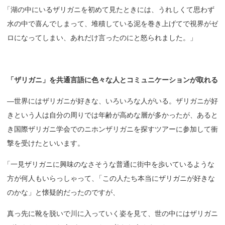
「
湖の中にいるザリガニを初めて見たときには、うれしくて思わず
水の中で喜んでしまって、堆積している泥を巻き上げてで視界がゼ
ロになってしまい、あれだけ言ったのにと怒られました。」
「ザリガニ」を
共通言語に
色々な
人と
コミュニケーションが
取れる
—世界にはザリガニが好きな、いろいろな人がいる。ザリガニが好
きという人は自分の周りでは年齢が高めな層が多かったが、あると
き国際ザリガニ学会でのニホンザリガニを探すツアーに参加して衝
撃を受けたといいます。
「
一見ザリガニに興味のなさそうな普通に街中を歩いているような
方が何人もいらっしゃって
、
「この人たち本当にザリガニが好きな
のかな」と懐疑的だったのですが、
真っ先に靴を脱いで川に入っていく姿を見て、世の中にはザリガニ