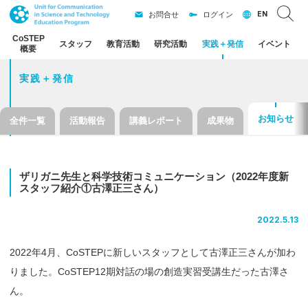
EN
お問合せ
ログイン
CoSTEP
スタッフ
教育活動
研究活動
実践
＋
発信
イベント
概要
実践＋発信
お知らせ
全件一覧
活動報告
講義レポート
成果物
ザリガニ
先生と
科学技術
コミュニケーション
（2022
年度新
スタッフ
紹介
①
古澤正三さん）
2022.5.13
2022年4月、CoSTEPに新しいスタッフとして古澤正三さんが加わ
りました。CoSTEP12期対話の場の創造実習受講生だった古澤さ
ん。