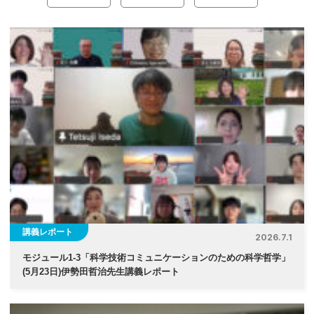
ナ
ビ
ゲ
ー
シ
ョ
ン
講義レポート
2026.7.1
モジュール1-3「科学技術コミュニケーションのための科学哲学」
(5月23日)伊勢⽥哲治先生講義レポート