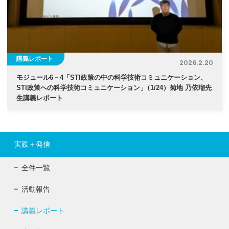
講義レポート
2026.2.20
モジュール6－4「STI政策の中の科学技術コミュニケーション、
STI政策への科学技術コミュニケーション
」
（1/24）菊地 乃依瑠先
生講義レポート
実践＋発信
全件一覧
活動報告
講義レポート