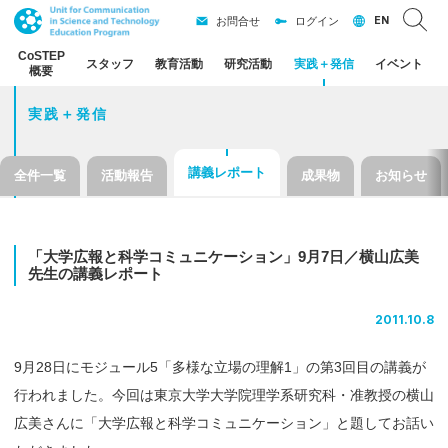
EN
お問合せ
ログイン
CoSTEP
スタッフ
教育活動
研究活動
実践
＋
発信
イベント
概要
実践＋発信
講義レポート
全件一覧
活動報告
成果物
お知らせ
「大学広報と
科学
コミュニケーション」
9
月
7
日
／
横山広美
先生の
講義
レポート
2011.10.8
9月28日にモジュール5「多様な立場の理解1」の第3回目の講義が
行われました。今回は東京大学大学院理学系研究科・准教授の横山
広美さんに「大学広報と科学コミュニケーション」と題してお話い