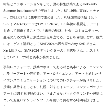
術祭とコラボレーションをして、夏の特別授業であるHokkaido
Summer Insutituteの枠で実施しました。8月19日に事前レクチャ
ー、26日と27日に集中型で進めました。札幌国際芸術祭（以下
SIAF）2024のテーマはLAST SNOW。100年後の札幌を、アート
を通して想像することで
、
「未来の地球、社会、コミュニティー、
生活のための変革と創造に焦点を当てる」ことを目指します。授業
には、ゲスト講師としてSIAF2024出展作家のAmy KARLEさん、
Xin LIUさん、SIAF2024 ディレクターの小川秀明さん、ホストと
してCoSTEPの朴と奥本が務めました。
事前レクチャーで、授業のホストである朴と奥本による、コンテン
ポラリーアートや芸術祭、アート&サイエンス、アートを通したサ
イエンスコミュニケーションについてのレクチャーがありました。
授業に期待することや、札幌に対するイメージ、コンテンポラリー
アートに関する理解の違い、さまざまなバックグラウンドや興味に
ついてお互いオンラインツールを用いて共有する時間も設けまし