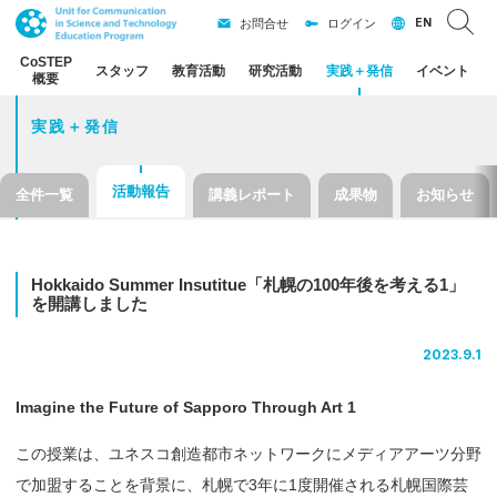
EN
お問合せ
ログイン
CoSTEP
スタッフ
教育活動
研究活動
実践
＋
発信
イベント
概要
実践＋発信
活動報告
全件一覧
講義レポート
成果物
お知らせ
Hokkaido Summer Insutitue
「札幌の
100
年後を
考える
1」
を
開講しました
2023.9.1
Imagine the Future of Sapporo Through Art 1
この授業は、ユネスコ創造都市ネットワークにメディアアーツ分野
で加盟することを背景に、札幌で3年に1度開催される札幌国際芸