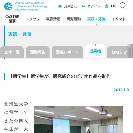
EN
お問合せ
ログイン
CoSTEP
スタッフ
教育活動
研究活動
実践
＋
発信
イベント
概要
実践＋発信
成果物
全件一覧
活動報告
講義レポート
お知らせ
【留学生】
留学生が、
研究紹介の
ビデオ
作品を
制作
2012.1.9
北海道大学
に留学して
きた外国人
学生が、大