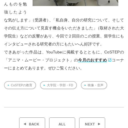
んものを勉
強したよう
な気がします
」
（受講者
）
、
「私自身、自分の研究について、そして
その伝え方について見直す機会をいただきました
」
（取材された大
学院生）などの反響があり、今回で２回目のこの授業、留学生にも
インタビューされる研究者の方にもたいへん好評です。
できあがった作品は、YouTubeに掲載するとともに、CoSTEPの
「アニマ・ムービー・プロジェクト」の
今月のおすすめ
コーナ
ーにまとめてあります。ぜひご覧ください。
CoSTEPの教育
大学院・学部・FD
映像・音声
投
稿
BACK
ALL
NEXT