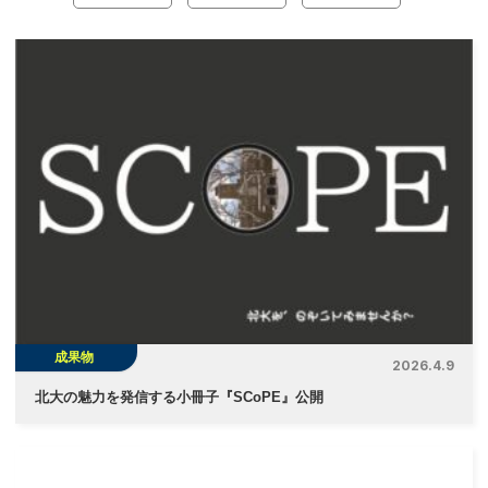
ナ
ビ
ゲ
ー
シ
ョ
ン
成果物
2026.4.9
北大の魅力を発信する小冊子『SCoPE』公開