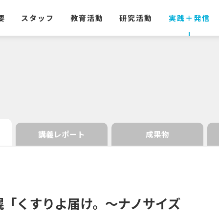
要
スタッフ
教育活動
研究活動
実践
＋
発信
講義レポート
成果物
幌
「くすりよ
届け。
〜
ナノサイズ