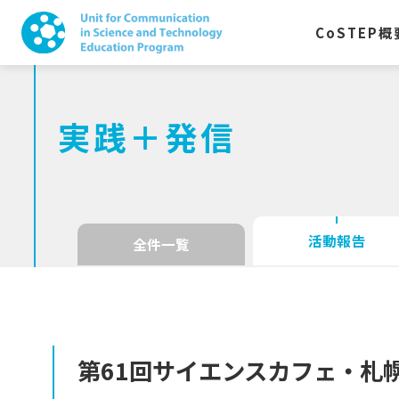
CoSTEP
概
実践＋発信
活動報告
全件一覧
第
61
回
サイエンスカフェ
・
札