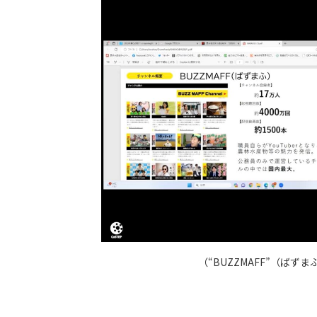
（
“BUZZMAFF”（ば