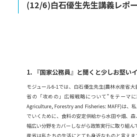
(12/6)
白石優生先生講義
レポ
1.
『国家公務員』と
聞くと
少し
お堅い
モジュール6-1では、白石優生先生(農林水産省
省の「攻めの」広報戦略について”をテーマに講義を
Agriculture, Forestry and Fisheri
でいくために、食料の安定供給から水田や畑、森
幅広い分野をカバーしながら政策実行に取り組ん
産省は私たちの生活にとても身近なものと言えま