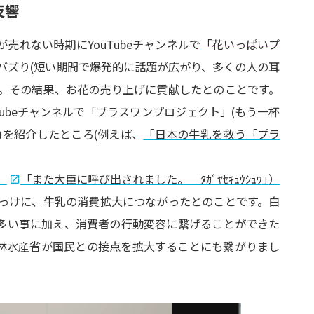
反響
が売れない時期にYouTubeチャンネルで
「花いっぱいプ
バズり(短い期間で爆発的に話題が広がり、多くの人の耳
た。その結果、お花の売り上げに貢献したとのことです。
ubeチャンネルで「プラスワンプロジェクト」(もう一杯
)を紹介したところ(例えば、
「日本の牛乳を救う「プラ
、
「また大臣に呼び出されました。 ﾀｶﾞﾔｾｷｭｳｼｭｳ
」
）
っけに、牛乳の消費拡大につながったとのことです。白
ても多い事に加え、消費者の行動変容に繋げることができた
林水産省が国民との接点を拡大することにも繋がりまし