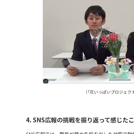
（
「花いっぱいプロジェク
4. SNS
広報の
挑戦を
振り
返って
感じた