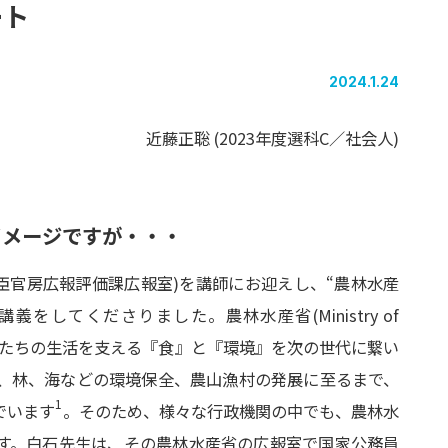
ート
2024.1.24
近藤正聡 (2023年度選科C／社会人)
イメージ
ですが・・・
大臣官房広報評価課広報室)を講師にお迎えし、“農林水産
してくださりました。農林水産省(Ministry of
es: MAFF)は、私たちの生活を支える『食』と『環境』を次の世代に繋い
、林、海などの環境保全、農山漁村の発展に至るまで、
1
でいます
。そのため、様々な行政機関の中でも、農林水
す。白石先生は、その農林水産省の広報室で国家公務員