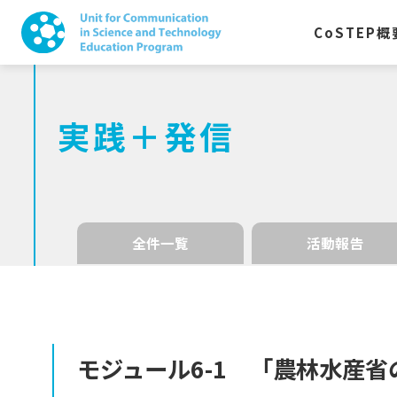
CoSTEP
概
実践＋発信
全件一覧
活動報告
モジュール
6-1
「農林水産省