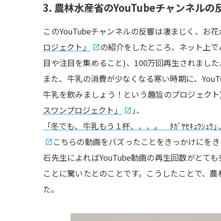
3.
農林水産省の
YouTube
チャンネルの
このYouTubeチャンネルの反響は凄まじく、お花
ロジェクト」
の紹介をしたところ、ネット上で
目や注目を集めること)、100万回再生されまし
また、牛乳の消費が少なくなる寒い時期に、YouT
牛乳を飲みましょう！という趣旨のプロジェクト
スワンプロジェクト」
」
、
「冬でも、牛乳もう１杯、、、。 ﾀｶﾞﾔｾｷｭｳｼｭｳ
」
こちらの動画をバズったことをきっかけにをき
石先生によればYouTube動画の再生回数がと
ことに驚いたとのことです。こうしたことで、農
た。