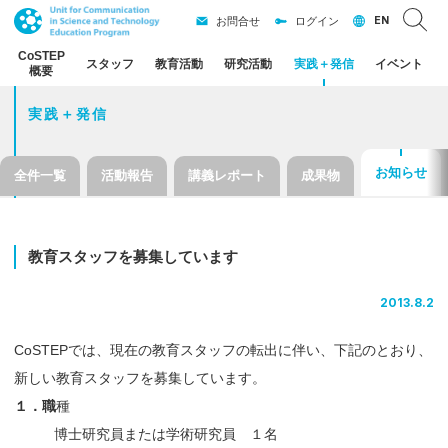
EN
お問合せ
ログイン
CoSTEP
スタッフ
教育活動
研究活動
実践
＋
発信
イベント
概要
実践＋発信
お知らせ
全件一覧
活動報告
講義レポート
成果物
教育
スタッフを
募集しています
2013.8.2
CoSTEPでは、現在の教育スタッフの転出に伴い、下記のとおり、
新しい教育スタッフを募集しています。
１．職
種
博士研究員または学術研究員 １名