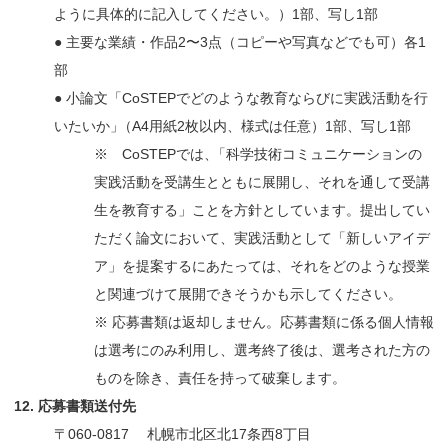
ように具体的に記入してください。）1部、写し1部
● 主要な業績・作品2〜3点（コピーや写真などでも可）各1
部
● 小論文「CoSTEPでどのような教育ならびに実践活動を行
いたいか
」
（A4用紙2枚以内、様式は任意）1部、写し1部
※ CoSTEPでは
、
「科学技術コミュニケーションの
実践活動を受講生とともに展開し、それを通して受講
生を教育する」ことを方針としています。提出してい
ただく論文において、実践活動として「新しいアイデ
ア」を提案するにあたっては、それをどのような授業
と関連づけて展開できそうかも示してください。
※ 応募書類は返却しません。応募書類に係る個人情報
は選考にのみ利用し、選考終了後は、選考された方の
ものを除き、責任を持って破棄します。
12. 応募書類送付先
〒060-0817 札幌市北区北17条西8丁目