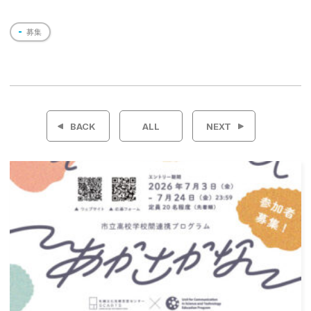
募集
投
稿
BACK
ALL
NEXT
ナ
ビ
ゲ
ー
シ
ョ