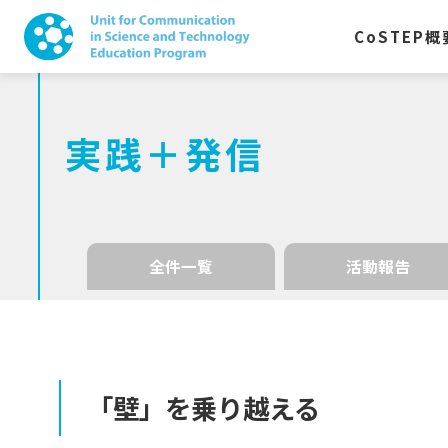
CoSTEP
概
実践＋発信
全件一覧
活動報告
「壁」を
乗り
越える