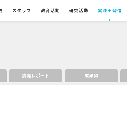
要
スタッフ
教育活動
研究活動
実践
＋
発信
講義レポート
成果物