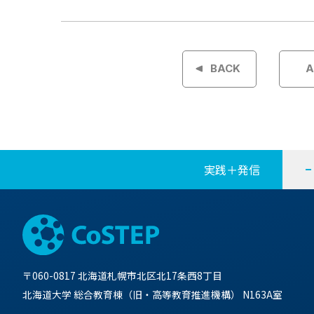
投
稿
BACK
A
ナ
ビ
ゲ
実践＋発信
ー
シ
ョ
〒060-0817 北海道札幌市北区北17条西8丁目
ン
北海道大学 総合教育棟（旧・高等教育推進機構） N163A室