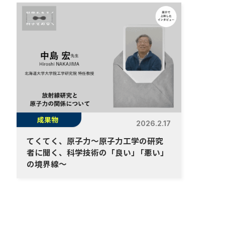
成果物
2026.2.17
てくてく、原子力～原子力工学の研究
者に聞く、科学技術の「良い
」
「悪い」
の境界線～