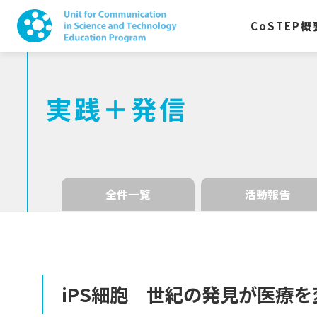
CoSTEP
概
実践＋発信
全件一覧
活動報告
iPS
細胞
世紀の
発見が
医療を