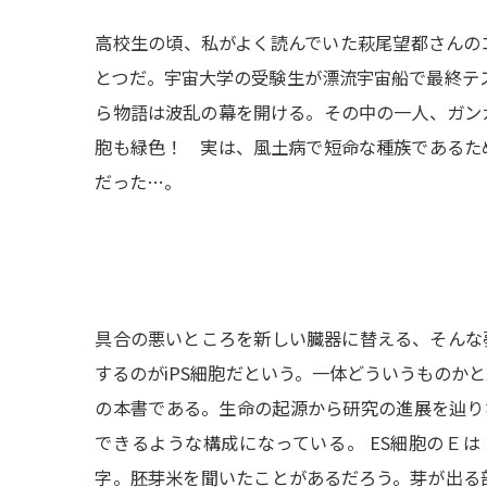
高校生の頃、私がよく読んでいた萩尾望都さんの
とつだ。宇宙大学の受験生が漂流宇宙船で最終テス
ら物語は波乱の幕を開ける。その中の一人、ガン
胞も緑色！ 実は、風土病で短命な種族であるた
だった…。
具合の悪いところを新しい臓器に替える、そんな
するのがiPS細胞だという。一体どういうものか
の本書である。生命の起源から研究の進展を辿りな
できるような構成になっている。 ES細胞のＥは〈胚
字。胚芽米を聞いたことがあるだろう。芽が出る