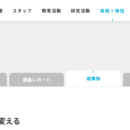
要
スタッフ
教育活動
研究活動
実践
＋
発信
成果物
講義レポート
変える