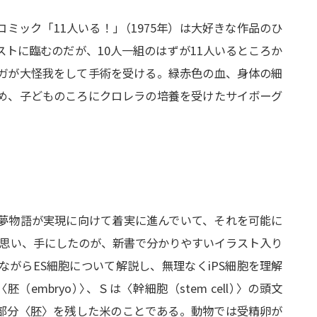
コミック「11人いる！
」
（1975年）は大好きな作品のひ
トに臨むのだが、10人一組のはずが11人いるところか
ガが大怪我をして手術を受ける。緑赤色の血、身体の細
め、子どものころにクロレラの培養を受けたサイボーグ
夢物語が実現に向けて着実に進んでいて、それを可能に
と思い、手にしたのが、新書で分かりやすいイラスト入り
がらES細胞について解説し、無理なくiPS細胞を理解
（embryo
）
〉
、Ｓは〈幹細胞（stem cell
）
〉の頭文
部分〈胚〉を残した米のことである。動物では受精卵が