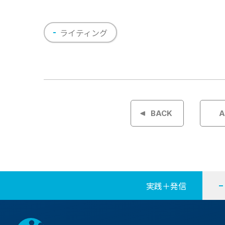
ライティング
投
稿
BACK
A
ナ
ビ
ゲ
実践＋発信
ー
シ