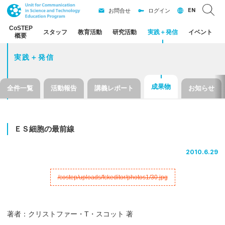
EN
お問合せ
ログイン
CoSTEP
スタッフ
教育活動
研究活動
実践
＋
発信
イベント
概要
実践＋発信
成果物
全件一覧
活動報告
講義レポート
お知らせ
ＥＳ
細胞の
最前線
2010.6.29
著者：クリストファー・T・スコット 著