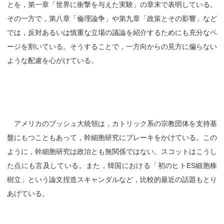
とを，第一章「世界に衝撃を与えた実験」の章末で表明している。
その一方で，第八章「倫理論争」や第九章「政策とその影響」など
では，反対あるいは慎重な立場の議論を紹介するためにも充分なペ
ージを割いている。そうすることで，一方向からの見方に偏らない
ような配慮を心がけている。
アメリカのブッシュ大統領は，カトリック系の宗教団体を支持基
盤にもつこともあって，幹細胞研究にブレーキをかけている。この
ように，幹細胞研究は政治とも無関係ではない。スコットはこうし
た点にも言及している。また，韓国における「初のヒトES細胞株
樹立」という論文捏造スキャンダルなど，比較的最近の話題もとり
あげている。