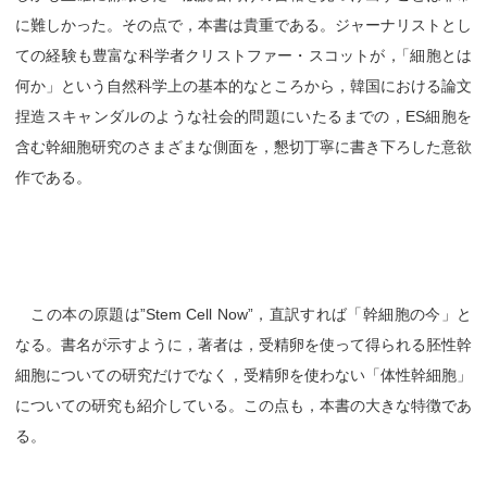
に難しかった。その点で，本書は貴重である。ジャーナリストとし
ての経験も豊富な科学者クリストファー・スコットが
，
「細胞とは
何か」という自然科学上の基本的なところから，韓国における論文
捏造スキャンダルのような社会的問題にいたるまでの，ES細胞を
含む幹細胞研究のさまざまな側面を，懇切丁寧に書き下ろした意欲
作である。
この本の原題は”Stem Cell Now”，直訳すれば「幹細胞の今」と
なる。書名が示すように，著者は，受精卵を使って得られる胚性幹
細胞についての研究だけでなく，受精卵を使わない「体性幹細胞」
についての研究も紹介している。この点も，本書の大きな特徴であ
る。