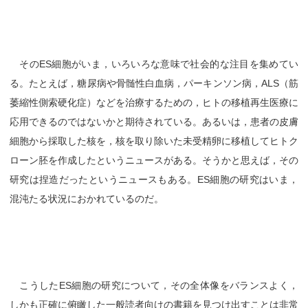
そのES細胞がいま，いろいろな意味で社会的な注目を集めてい
る。たとえば，糖尿病や骨髄性白血病，パーキンソン病，ALS（筋
萎縮性側索硬化症）などを治療するための，ヒトの移植再生医療に
応用できるのではないかと期待されている。あるいは，患者の皮膚
細胞から採取した核を，核を取り除いた未受精卵に移植してヒトク
ローン胚を作成したというニュースがある。そうかと思えば，その
研究は捏造だったというニュースもある。ES細胞の研究はいま，
混沌たる状況におかれているのだ。
こうしたES細胞の研究について，その全体像をバランスよく，
しかも正確に俯瞰した一般読者向けの書籍を見つけ出すことは非常