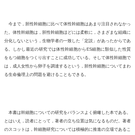
今まで，胚性幹細胞に比べて体性幹細胞はあまり注目されなかっ
た。体性幹細胞は，胚性幹細胞ほどには柔軟に，さまざまな組織に
分化しないという，生物学者の一致した「定説」があったからであ
る。しかし最近の研究では体性幹細胞からES細胞に類似した性質
をもつ細胞をつくり出すことに成功している。そして体性幹細胞で
は，成人女性から卵子を調達するという，胚性幹細胞についてまわ
る生命倫理上の問題を避けることもできる。
本書は幹細胞についての研究をバランスよく俯瞰した本である。
とはいえ，読者にとって，著者の立ち位置は気になるものだ。著者
のスコットは，幹細胞研究については積極的に推進の立場であるこ