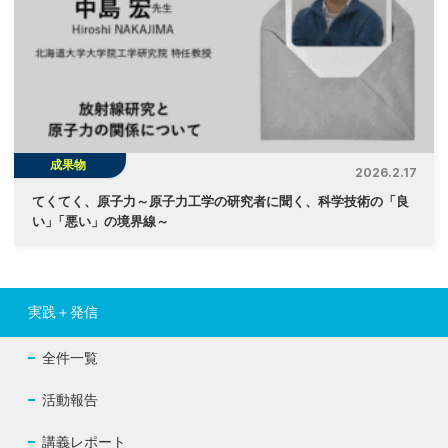
成果物
2026.2.17
てくてく、原子力～原子力工学の研究者に聞く、科学技術の「良
い
」
「悪い」の境界線～
実践＋発信
全件一覧
活動報告
講義レポート