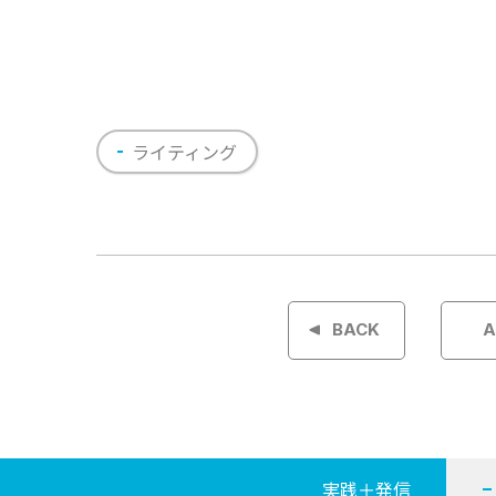
ライティング
投
稿
BACK
A
ナ
ビ
ゲ
実践＋発信