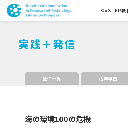
CoSTEP
概
実践＋発信
全件一覧
活動報告
海の
環境
100
の
危機