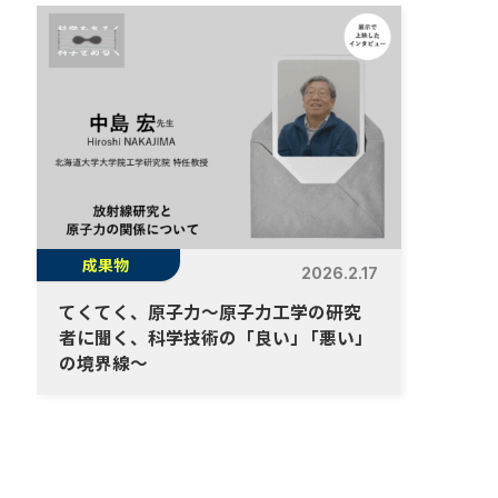
成果物
2026.2.17
てくてく、原子力～原子力工学の研究
者に聞く、科学技術の「良い
」
「悪い」
の境界線～