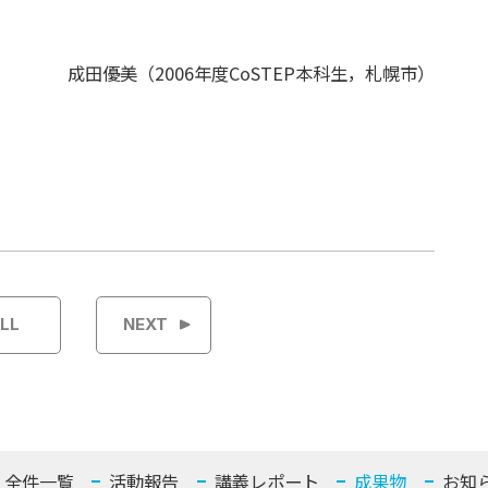
成田優美（2006年度CoSTEP本科生，札幌市）
LL
NEXT
全件一覧
活動報告
講義レポート
成果物
お知