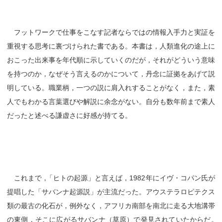
フットワークで仕事をこなす記者ならではの情報入手力と実証を
重視する思考に裏づけられた書である。本書は，人類進化の途上に
おこった出来事を年代順に示していくのだが，それがどういう意味
を持つのか，なぜそう言えるのかについて，丹念に証拠をあげて説
明している。職業柄，一つの説に肩入れすることがなく，また，素
人でもわかる言葉選びや解説に余念がない。自分も数年前まで素人
だったと述べる謙虚さに好感が持てる。
これまで
，
「ヒトの起源」と言えば，1982年にイヴ・コパン氏が
提唱した「サバンナ起源説」が主流だった。アウステラロピテクス
類の最古の化石が，例外なく，アフリカ南部を南北に走る大地溝帯
の東側，そこに広がるサバンナ（草原）で発見されていたからだ
。