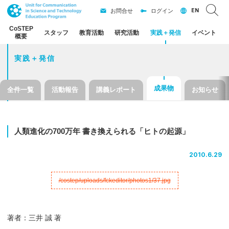
EN
お問合せ
ログイン
CoSTEP
スタッフ
教育活動
研究活動
実践
＋
発信
イベント
概要
実践＋発信
成果物
全件一覧
活動報告
講義レポート
お知らせ
人類進化の
700
万年
書き
換えられる
「ヒト
の
起源」
2010.6.29
著者：三井 誠 著