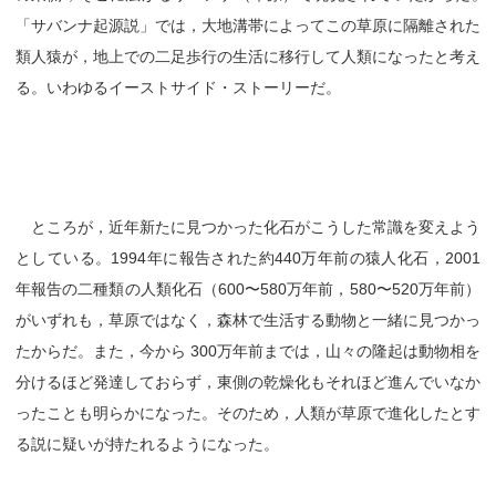
「サバンナ起源説」では，大地溝帯によってこの草原に隔離された
類人猿が，地上での二足歩行の生活に移行して人類になったと考え
る。いわゆるイーストサイド・ストーリーだ。
ところが，近年新たに見つかった化石がこうした常識を変えよう
としている。1994年に報告された約440万年前の猿人化石，2001
年報告の二種類の人類化石（600〜580万年前，580〜520万年前）
がいずれも，草原ではなく，森林で生活する動物と一緒に見つかっ
たからだ。また，今から 300万年前までは，山々の隆起は動物相を
分けるほど発達しておらず，東側の乾燥化もそれほど進んでいなか
ったことも明らかになった。そのため，人類が草原で進化したとす
る説に疑いが持たれるようになった。