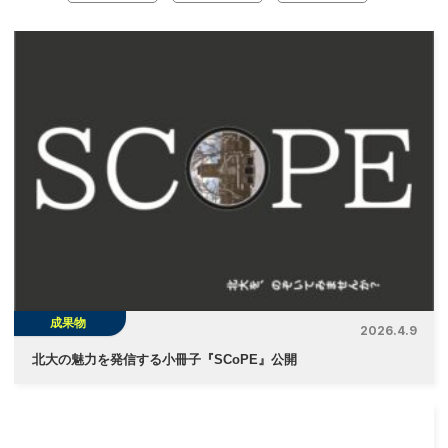
ナ
ビ
ゲ
ー
シ
ョ
ン
成果物
2026.4.9
北大の魅力を発信する小冊子『SCoPE』公開