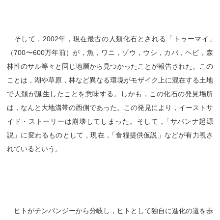
そして，2002年，現在最古の人類化石とされる「トゥーマイ
」
（700〜600万年前）が，魚，ワニ，ゾウ，ウシ，カバ，ヘビ，森
林性のサル等々と同じ地層から見つかったことが報告された。この
ことは，湖や草原，林など異なる環境がモザイク上に混在する土地
で人類が誕生したことを意味する。しかも，この化石の発見場所
は，なんと大地溝帯の西側であった。この発見により，イーストサ
イド・ストーリーは崩壊してしまった。そして
，
「サバンナ起源
説」に変わるものとして，現在
，
「食糧提供仮説」などが有力視さ
れているという。
ヒトがチンパンジーから分岐し，ヒトとして独自に進化の道を歩