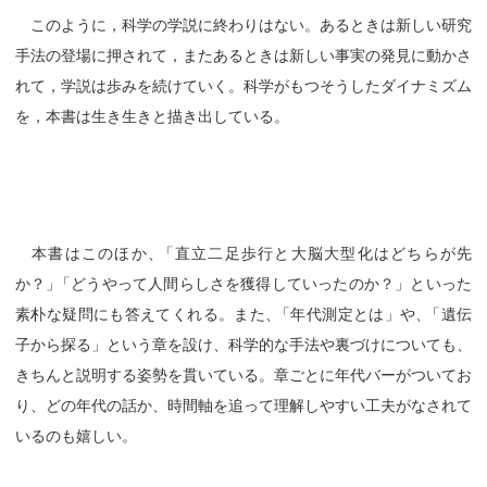
このように，科学の学説に終わりはない。あるときは新しい研究
手法の登場に押されて，またあるときは新しい事実の発見に動かさ
れて，学説は歩みを続けていく。科学がもつそうしたダイナミズム
を，本書は生き生きと描き出している。
本書はこのほか
、
「直立二足歩行と大脳大型化はどちらが先
か？
」
「どうやって人間らしさを獲得していったのか？」といった
素朴な疑問にも答えてくれる。また
、
「年代測定とは」や
、
「遺伝
子から探る」という章を設け、科学的な手法や裏づけについても、
きちんと説明する姿勢を貫いている。章ごとに年代バーがついてお
り、どの年代の話か、時間軸を追って理解しやすい工夫がなされて
いるのも嬉しい。