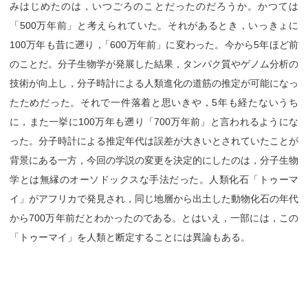
みはじめたのは，いつごろのことだったのだろうか。かつては
「500万年前」と考えられていた。それがあるとき，いっきょに
100万年も昔に遡り
，
「600万年前」に変わった。今から5年ほど前
のことだ。分子生物学が発展した結果，タンパク質やゲノム分析の
技術が向上し，分子時計による人類進化の道筋の推定が可能になっ
たためだった。それで一件落着と思いきや，5年も経たないうち
に，また一挙に100万年も遡り「700万年前」と言われるようにな
った。分子時計による推定年代は誤差が大きいとされていたことが
背景にある一方，今回の学説の変更を決定的にしたのは，分子生物
学とは無縁のオーソドックスな手法だった。人類化石「トゥーマ
イ」がアフリカで発見され，同じ地層から出土した動物化石の年代
から700万年前だとわかったのである。とはいえ，一部には，この
「トゥーマイ」を人類と断定することには異論もある。