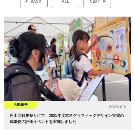
BACK
ALL
NEXT
ナ
ビ
ゲ
ー
シ
ョ
ン
活動報告
2026.8.5
円山西町夏祭りにて、2025年度本科グラフィックデザイン実習の
成果物の評価イベントを実施しました