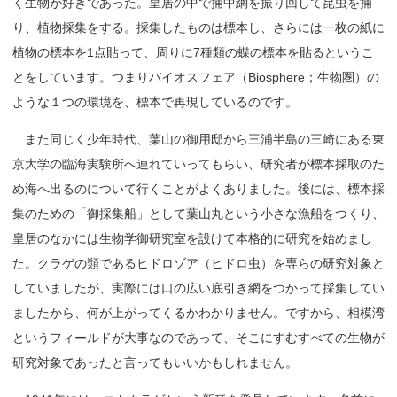
く生物が好きであった。皇居の中で捕中網を振り回して昆虫を捕
り、植物採集をする。採集したものは標本し、さらには一枚の紙に
植物の標本を1点貼って、周りに7種類の蝶の標本を貼るというこ
とをしています。つまりバイオスフェア（Biosphere；生物圏）の
ような１つの環境を、標本で再現しているのです。
また同じく少年時代、葉山の御用邸から三浦半島の三崎にある東
京大学の臨海実験所へ連れていってもらい、研究者が標本採取のた
め海へ出るのについて行くことがよくありました。後には、標本採
集のための「御採集船」として葉山丸という小さな漁船をつくり、
皇居のなかには生物学御研究室を設けて本格的に研究を始めまし
た。クラゲの類であるヒドロゾア（ヒドロ虫）を専らの研究対象と
していましたが、実際には口の広い底引き網をつかって採集してい
ましたから、何が上がってくるかわかりません。ですから、相模湾
というフィールドが大事なのであって、そこにすむすべての生物が
研究対象であったと言ってもいいかもしれません。