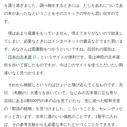
を通り過ぎました。調べ物をするときには、たしかあれについてあ
の本があったなということをそのストックの中から思い出すので
す。
僕はあまり蔵書をもっていません。増えてきりがないので始末し
てしまい、必要なときにはインターネットの書店などでまた買いま
す。みなさんは図書館をつかうといいですね。品切れの場合は
、
「
日本の古本屋
」というサイトが便利です。昔は神田の古本屋
街を歩いて探したものですが、今はこのサイトを使うとだいたい間
違いなく見つかります。
それから物探しというのはひょいと飛び込んでくるものです。先
日
、
（札幌の）大通りを歩いていて、なじみの古本屋に立ち寄り、
店頭にある1冊500円の本の山を見ていたら、先に述べた昭和天皇
の「那須の植物」を見つけました。こういうことを、セレンディピ
ティと言います。非常に運のいい偶然のことです。1冊手に入れ
ば、その参考文献からも必要な本にたどりつくことができます。