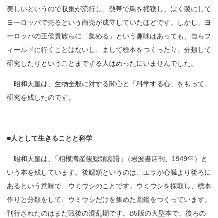
美しいというので収集が流行し、熱帯で鳥を捕獲し、はく製にして
ヨーロッパで売るという商売が成立していたほどです。しかし、ヨ
ーロッパの王侯貴族らに「集める」という趣味はあっても、自らフ
ィールドに行くことはないし、まして標本をつくったり、分類して
研究したりということまでする人はめったにいませんでした。
昭和天皇は、生物全般に対する関心と「科学する心」をもって、
研究を残したのです。
■
人として
生きることと
科学
昭和天皇は
、
「相模湾産後鰓類図譜
」
（岩波書店刊、1949年）と
いう本を残しています。後鰓類というのは、エラが心臓より後ろに
あるという意味で、ウミウシのことです。ウミウシを採取し、標本
作りと分類をして、ウミウシだけを集めた図鑑をつくっています。
刊行されたのはまだ戦後の混乱期です。B5版の大型本で、後ろの