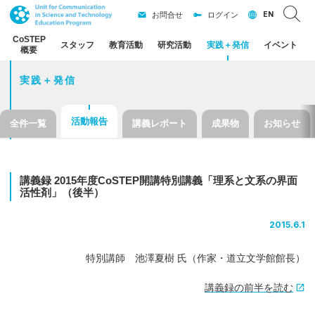
EN
お問合せ
ログイン
CoSTEP
スタッフ
教育活動
研究活動
実践
＋
発信
イベント
概要
実践＋発信
活動報告
全件一覧
講義レポート
成果物
お知らせ
講義録
2015
年度
CoSTEP
開講特別講義
「理系と
文系の
界面
活性剤」
（後半）
2015.6.1
特別講師 池澤夏樹 氏（作家・道立文学館館長）
講義録の前半を読む