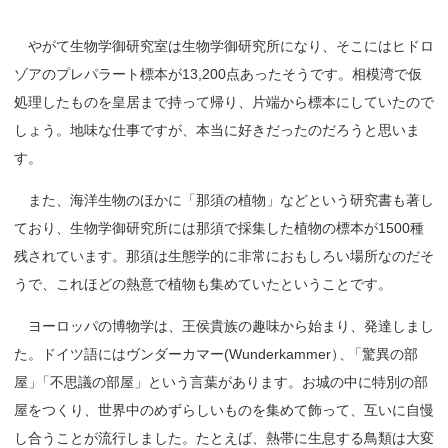
やがて生物学御研究室は生物学御研究所になり、そこにはヒドロ
ゾアのプレパラート標本が13,200点あったそうです。相模湾で仮
処理したものを皇居まで持って帰り、片端から標本にしていたので
しょう。地味な仕事ですが、本当に好きだったのだろうと思いま
す。
また、海洋生物のほかに「那須の植物」などという研究書も著し
ており、生物学御研究所には那須で採集した植物の標本が1500種
残されています。那須は生態学的に非常におもしろい場所なのだそ
うで、これほどの熱意で植物も集めていたということです。
ヨーロッパの博物学は、王侯貴族の趣味から始まり、発達しまし
た。ドイツ語にはヴンダーカマー(Wunderkammer
）
、
「驚異の部
屋
」
「不思議の部屋」という言葉があります。お城の中に特別の部
屋をつくり、世界中のめずらしいものを集めて飾って、互いに自慢
し合うことが流行しました。たとえば、熱帯に生息する鳥類は大変