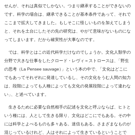
せんが、それは真似でしかない。つまり継承することができないの
です。科学の場合は、継承できることが基本条件であって、それで
ここまで拡大してきました。もしそこに怪しいものを加えてしまう
と、それを土台にしたその先の研究は、やがて意味がないものにな
ってしまいます。だから確実性が大事なのです。
では、科学とはこの近代科学だけなのでしょうか。文化人類学の
分野で大きな仕事をしたクロード・レヴィ＝ストロースは
、
「野生
の思考（La Pensee sauvage
）
」という本の中で
、
「文化はどこに
でもあってそれぞれに発達しているし、その文化をうむ人間の知力
は、段階によっても人種によっても文化の発展段階によって違わな
い
」
、と述べています。
生きるために必要な自然相手の記述を文化と呼ぶならば、ヒトと
いう種には、人として生きる限り、文化はどこにでもある。その中
には科学とよべるものも多々ある。迷信もある。さまざまなものが
混じっているけれど、人はそれによって生きているということで