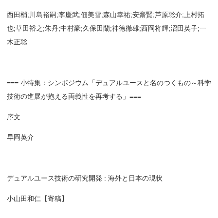
西田梢;川島裕嗣;李慶武;佃美雪;森山幸祐;安齋賢;芦原聡介;上村拓
也;草田裕之;朱丹;中村豪;久保田蘭;神徳徹雄;西岡将輝;沼田英子;一
木正聡
=== 小特集：シンポジウム「デュアルユースと名のつくもの～科学
技術の進展が抱える両義性を再考する」===
序文
早岡英介
デュアルユース技術の研究開発 : 海外と日本の現状
小山田和仁【寄稿】