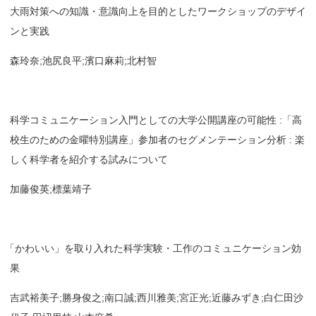
大雨対策への知識・意識向上を目的としたワークショップのデザイ
ンと実践
森玲奈;池尻良平;濱口麻莉;北村智
科学コミュニケーション入門としての大学公開講座の可能性 :「高
校生のための金曜特別講座」参加者のセグメンテーション分析 : 楽
しく科学者を紹介する試みについて
加藤俊英;標葉靖子
「
かわいい」を取り入れた科学実験・工作のコミュニケーション効
果
吉武裕美子;勝身俊之;南口誠;西川雅美;宮正光;近藤みずき;白仁田沙