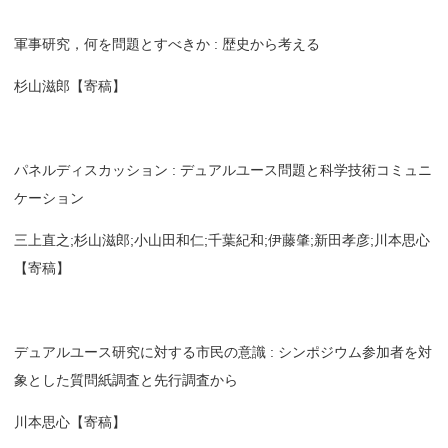
軍事研究，何を問題とすべきか : 歴史から考える
杉山滋郎【寄稿】
パネルディスカッション : デュアルユース問題と科学技術コミュニ
ケーション
三上直之;杉山滋郎;小山田和仁;千葉紀和;伊藤肇;新田孝彦;川本思心
【寄稿】
デュアルユース研究に対する市民の意識 : シンポジウム参加者を対
象とした質問紙調査と先行調査から
川本思心【寄稿】