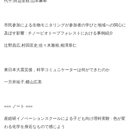
代子;田辺里枝;山本麻希
市民参加による生物モニタリングが参加者の学びと地域への関心に
及ぼす影響 : チノービオトープフォレストにおける事例紹介
辻野昌広;村田匡史;佐々木雅裕;相澤章仁
東日本大震災後，科学コミュニケーターは何ができたのか
一方井祐子;横山広美
=== ノート ===
産総研イノベーションスクールによる子ども向け理科実験 : 色が変
わる化学を身近なもので感じよう