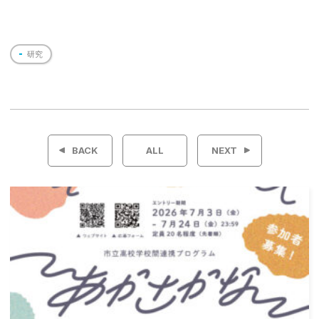
研究
投
稿
BACK
ALL
NEXT
ナ
ビ
ゲ
ー
シ
ョ