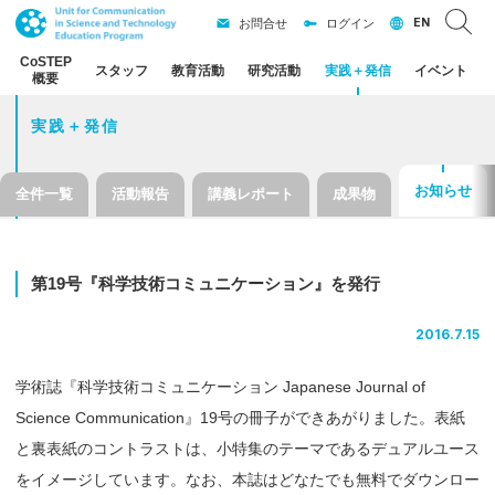
EN
お問合せ
ログイン
CoSTEP
スタッフ
教育活動
研究活動
実践
＋
発信
イベント
概要
実践＋発信
お知らせ
全件一覧
活動報告
講義レポート
成果物
第
19
号
『科学技術
コミュニケーション』を
発行
2016.7.15
学術誌『科学技術コミュニケーション Japanese Journal of
Science Communication』19号の冊子ができあがりました。表紙
と裏表紙のコントラストは、小特集のテーマであるデュアルユース
をイメージしています。なお、本誌はどなたでも無料でダウンロー