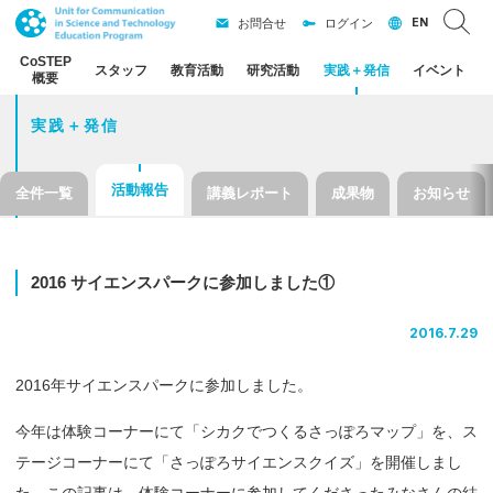
EN
お問合せ
ログイン
CoSTEP
スタッフ
教育活動
研究活動
実践
＋
発信
イベント
概要
実践＋発信
活動報告
全件一覧
講義レポート
成果物
お知らせ
2016
サイエンスパーク
に
参加しました
①
2016.7.29
2016年サイエンスパークに参加しました。
今年は体験コーナーにて「シカクでつくるさっぽろマップ」を、ス
テージコーナーにて「さっぽろサイエンスクイズ」を開催しまし