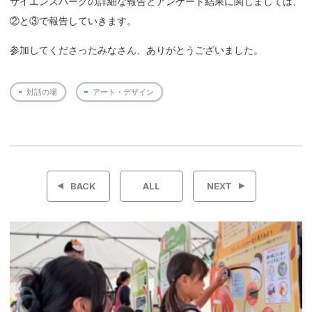
サイエンスパークの詳細な報告とアンケート結果に関しましては、
②と③で報告していきます。
参加してくださったみなさん、ありがとうございました。
対話の場
アート・デザイン
投
稿
BACK
ALL
NEXT
ナ
ビ
ゲ
ー