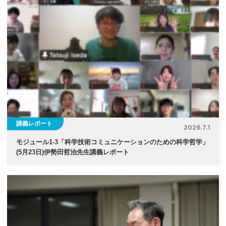
ゲ
ー
シ
ョ
ン
講義レポート
2026.7.1
モジュール1-3「科学技術コミュニケーションのための科学哲学」
(5月23日)伊勢⽥哲治先生講義レポート