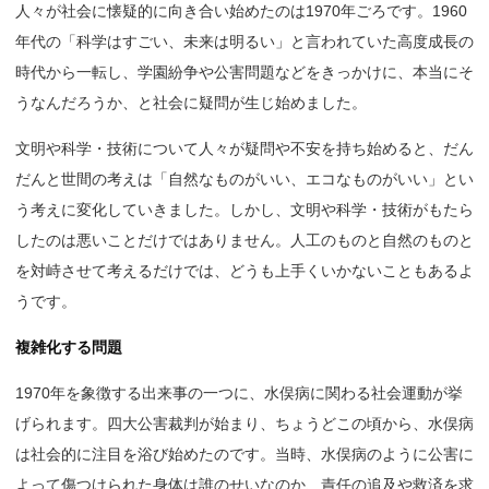
人々が社会に懐疑的に向き合い始めたのは1970年ごろです。1960
年代の「科学はすごい、未来は明るい」と言われていた高度成長の
時代から一転し、学園紛争や公害問題などをきっかけに、本当にそ
うなんだろうか、と社会に疑問が生じ始めました。
文明や科学・技術について人々が疑問や不安を持ち始めると、だん
だんと世間の考えは「自然なものがいい、エコなものがいい」とい
う考えに変化していきました。しかし、文明や科学・技術がもたら
したのは悪いことだけではありません。人工のものと自然のものと
を対峙させて考えるだけでは、どうも上手くいかないこともあるよ
うです。
複雑化する問題
1970年を象徴する出来事の一つに、水俣病に関わる社会運動が挙
げられます。四大公害裁判が始まり、ちょうどこの頃から、水俣病
は社会的に注目を浴び始めたのです。当時、水俣病のように公害に
よって傷つけられた身体は誰のせいなのか、責任の追及や救済を求