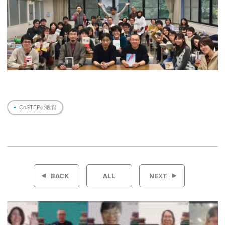
CoSTEPの教育
投
稿
BACK
ALL
NEXT
ナ
ビ