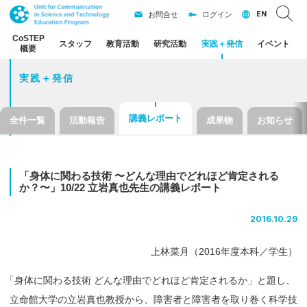
EN
お問合せ
ログイン
CoSTEP
スタッフ
教育活動
研究活動
実践
＋
発信
イベント
概要
実践＋発信
講義レポート
全件一覧
活動報告
成果物
お知らせ
「身体に
関わる
技術
〜
どんな
理由でどれほど
肯定される
か？
〜」
10/22
立岩真也先生の
講義
レポート
2016.10.29
上林菜月（2016年度本科／学生）
「
身体に関わる技術 どんな理由でどれほど肯定されるか」と題し、
立命館大学の立岩真也教授から、障害者と障害者を取り巻く科学技