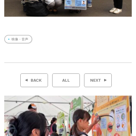
映像・音声
投
稿
BACK
ALL
NEXT
ナ
ビ
ゲ
ー