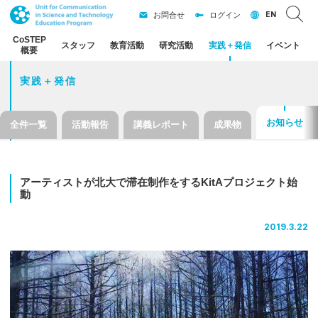
EN
お問合せ
ログイン
CoSTEP
スタッフ
教育活動
研究活動
実践
＋
発信
イベント
概要
実践＋発信
お知らせ
全件一覧
活動報告
講義レポート
成果物
アーティスト
が
北大で
滞在制作を
する
KitA
プロジェクト
始
動
2019.3.22