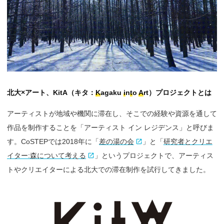
北大×アート、KitA（キタ：
K
agaku
i
n
t
o
A
rt）プロジェクトとは
アーティストが地域や機関に滞在し、そこでの経験や資源を通して
作品を制作することを「アーティスト イン レジデンス」と呼びま
す。CoSTEPでは2018年に「
差の湯の会
」と「
研究者とクリエ
イター:森について考える
」というプロジェクトで、アーティス
トやクリエイターによる北大での滞在制作を試行してきました。