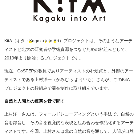
KitA（キタ：
K
agaku
i
n
t
o
A
rt）プロジェクトは、そのようなアーテ
ィストと北大の研究者や学術資源をつなぐための枠組みとして、
2019年より開始するプロジェクトです。
現在、CoSTEPの教員でありアーティストの朴炫貞と、外部のアー
ティストである上村洋一（かみむら よういち）さんが、このKitA
プロジェクトの枠組みで滞在制作に取り組んでいます。
自然と人間との連関を音で聞く
上村洋一さんは、フィールドレコーディングという手法で、自然の
音を録音し、その音を視覚的な表現と組み合わせ作品化するアーテ
ィストです。今回、上村さんは北の自然の音を通して、人間が自然