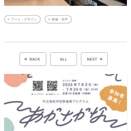
アート・デザイン
映像・音声
投
稿
BACK
ALL
NEXT
ナ
ビ
ゲ
ー
シ
ョ