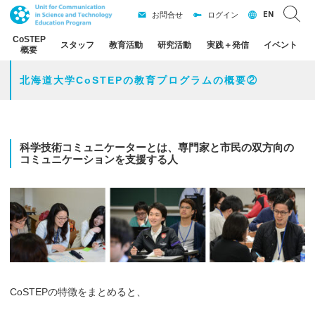
EN
お問合せ
ログイン
CoSTEP
スタッフ
教育活動
研究活動
実践
＋
発信
イベント
概要
北海道大学
CoSTEP
の
教育
プログラム
の
概要
②
科学技術
コミュニケーター
とは、
専門家と
市民の
双方向の
コミュニケーションを
支援する
人
CoSTEPの特徴をまとめると、