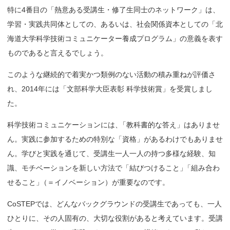
特に4番目の「熱意ある受講生・修了生同士のネットワーク」は、
学習・実践共同体としての、あるいは、社会関係資本としての「北
海道大学科学技術コミュニケーター養成プログラム」の意義を表す
ものであると言えるでしょう。
このような継続的で着実かつ類例のない活動の積み重ねが評価さ
れ、2014年には「文部科学大臣表彰 科学技術賞」を受賞しまし
た。
科学技術コミュニケーションには
、
「教科書的な答え」はありませ
ん。実践に参加するための特別な「資格」があるわけでもありませ
ん。学びと実践を通じて、受講生一人一人の持つ多様な経験、知
識、モチベーションを新しい方法で「結びつけること
」
「組み合わ
せること
」
（＝イノベーション）が重要なのです。
CoSTEPでは、どんなバックグラウンドの受講生であっても、一人
ひとりに、その人固有の、大切な役割があると考えています。受講