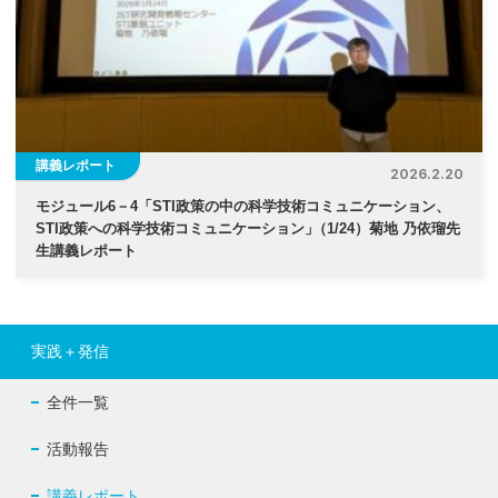
講義レポート
2026.2.20
モジュール6－4「STI政策の中の科学技術コミュニケーション、
STI政策への科学技術コミュニケーション
」
（1/24）菊地 乃依瑠先
生講義レポート
実践＋発信
全件一覧
活動報告
講義レポート