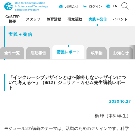
EN
お問合せ
ログイン
CoSTEP
スタッフ
教育活動
研究活動
実践
＋
発信
イベント
概要
実践＋発信
講義レポート
全件一覧
活動報告
成果物
お知らせ
「インクルーシブデザイン
とは
〜
除外しない
デザイン
につ
いて
考える
〜」
（9/12）
ジュリア
・
カセム
先生講義
レポー
ト
2020.10.27
楊 曄（本科/学生）
モジュール3の講義のテーマは、活動のためのデザインです。科学