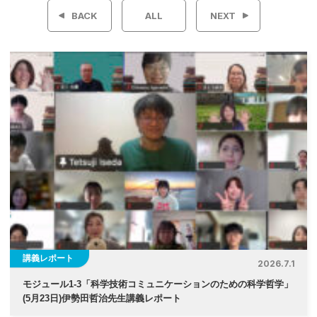
稿
BACK
ALL
NEXT
ナ
ビ
ゲ
ー
シ
ョ
ン
講義レポート
2026.7.1
モジュール1-3「科学技術コミュニケーションのための科学哲学」
(5月23日)伊勢⽥哲治先生講義レポート