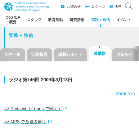
EN
お問合せ
ログイン
CoSTEP
スタッフ
教育活動
研究活動
実践
＋
発信
イベント
概要
実践＋発信
成果物
全件一覧
活動報告
講義レポート
お知らせ
ラジオ
第
146
回
:2009
年
3
月
13
日
2009.3.13
>> Podcast（iTunes で聞く）
>> MP3 で放送を聞く