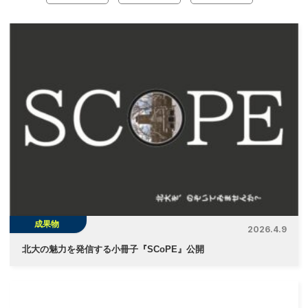
ナ
ビ
ゲ
ー
シ
ョ
ン
成果物
2026.4.9
北大の魅力を発信する小冊子『SCoPE』公開