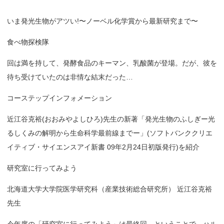
いま発光生物がアツい!〜ノーベル化学賞から最新研究まで〜
食べ物探検隊
回は満を持して、発酵食品のキーマン、乳酸菌が登場。だが、彼を
待ち受けていたのは非情な結末だった…
コーステップインフォメーション
近江谷克裕(おおみやよしひろ)先生の新著「発光生物のふしぎー光
るしくみの解明から生命科学最前線までー」(ソフトバンククリエ
イティブ・サイエンスアイ新書 09年2月24日初版発行)を紹介
研究室に行ってみよう
北海道大学大学院医学研究科（産業技術総合研究所） 近江谷克裕
先生