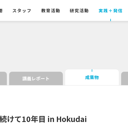
要
スタッフ
教育活動
研究活動
実践
＋
発信
成果物
講義レポート
続けて
10
年目
in Hokudai