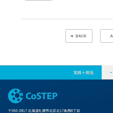
投
稿
BACK
A
ナ
ビ
ゲ
実践＋発信
ー
シ
ョ
〒060-0817 北海道札幌市北区北17条西8丁目