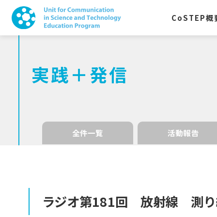
CoSTEP
概
実践＋発信
全件一覧
活動報告
ラジオ
第
181
回
放射線
測り