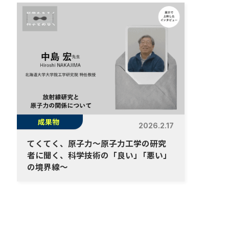
成果物
2026.2.17
てくてく、原子力～原子力工学の研究
者に聞く、科学技術の「良い
」
「悪い」
の境界線～