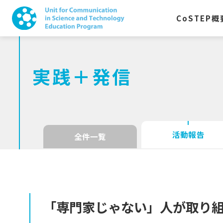
CoSTEP
概
実践＋発信
活動報告
全件一覧
「専門家じゃない」
人が
取り