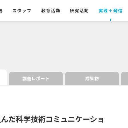
要
スタッフ
教育活動
研究活動
実践
＋
発信
講義レポート
成果物
組んだ
科学技術
コミュニケーショ