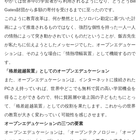
やがては世界中の学習者から利用されるようになり、とうとうBill
Gates財団から多額の寄付を受けるまでに至ったのです。
このように教育改革は、何か整然としたソロバン勘定に基づいた計
画によって推進されるものではなく、強烈な個性を持った一人一人
の情熱によって突き動かされていくものだということが、飯吉先生
が私たちに伝えようとしたメッセージでした。オープンエデュケー
ションは、そのような場合に「情熱増幅装置」として機能するので
す。
「格差超越装置」としてのオープンエデュケーション
また、オープンエデュケーションは、インターネットに接続された
PCさえ持っていれば、世界中どこでも無料で質の高い学習機会を
得ることができるので、特に貧困層や途上国の子どもたちにとっ
て
、
「格差超越装置」としての役割を果たします。これからの世界
の教育が大きく変わっていく可能性を感じさせます。
オープンエデュケーションの三つの要素
オープンエデュケーションは
、
「オープンテクノロジー
」
「オープ