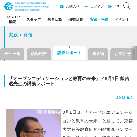
EN
お問合せ
ログイン
CoSTEP
スタッフ
教育活動
研究活動
実践
＋
発信
イベント
概要
実践＋発信
講義レポート
全件一覧
活動報告
成果物
お知らせ
「オープンエデュケーション
と
教育の
未来」
／8
月
1
日
飯吉
透先生の
講義
レポート
2012.9.4
8月1日は
、
「オープンエデュケーシ
ョンと教育の未来」と題して、京都
大学高等教育研究開発推進センター