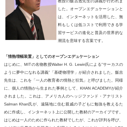
教授の飯吉透先生の講義が行われま
した。オープンエデュケーションと
は、インターネットを活用した、無
料もしくは低コストで利用できる学
習サービスの進化と普及の世界的な
潮流を意味する言葉です。
「情熱増幅装置」としてのオープンエデュケーション
はじめに、MITの名物教授Walter H. G. Lewin氏による“サーカスの
ように夢中になれる講義”「基礎物理学」が紹介されました。飯吉
先生は、これを「一人の教育者の情熱と狂気」と呼びました。同様
に、個人の情熱から生まれた事例として、KHAN ACADEMYが紹介
されました。これは、アメリカ人のヘッジファンド・アナリスト
Salman Khan氏が、遠隔地に住む親戚の子どもに勉強を教えるた
めに作成し、インターネット上に公開した教材のアーカイブです。
はじめは一人のために作られた教材でしたが、これが評判を呼び、