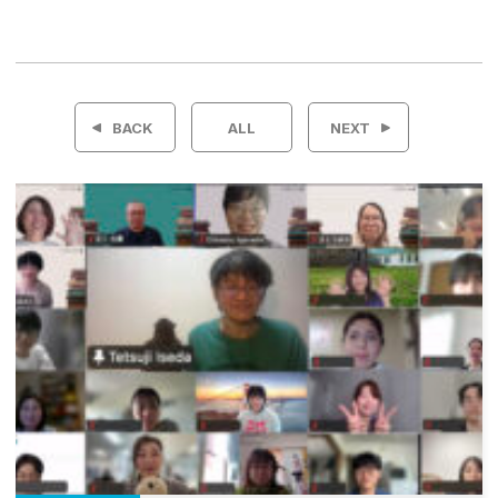
投
稿
BACK
ALL
NEXT
ナ
ビ
ゲ
ー
シ
ョ
ン