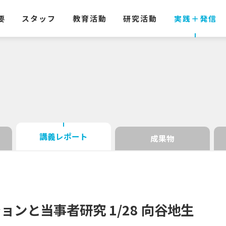
要
スタッフ
教育活動
研究活動
実践
＋
発信
講義レポート
成果物
ション
と
当事者研究
1/28
向谷地生