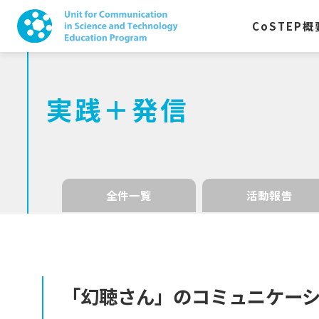
CoSTEP
概
実践＋発信
全件一覧
活動報告
「幻聴さん」
の
コミュニケー