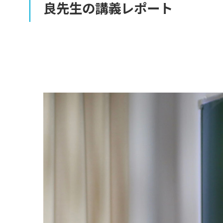
良先生の
講義
レポート