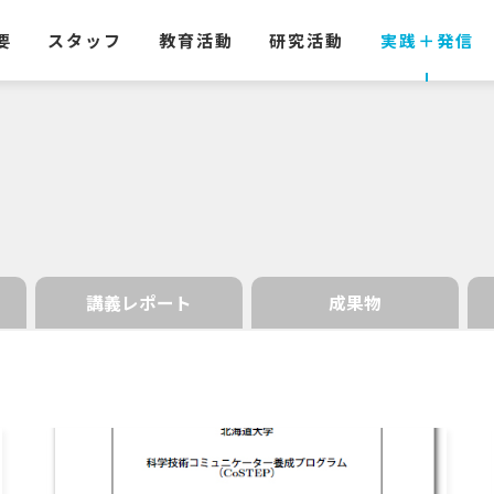
要
スタッフ
教育活動
研究活動
実践
＋
発信
講義レポート
成果物