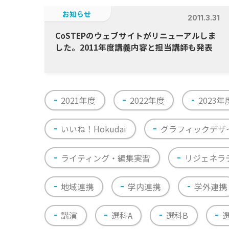
お知らせ
2011.3.31
CoSTEPのウェブサイトがリニューアルしま
した。2011年度講義内容と担当講師も発表
2021年度
2022年度
2023年
いいね！Hokudai
グラフィックデザ
ライティング・編集実習
リジェネラ
地域連携
学内連携
学外連携
講演
選科A
選科B