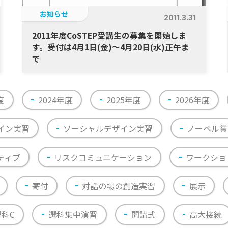
お知らせ
2011.3.31
2011年度CoSTEP受講生の募集を開始しま
す。受付は4月1日(金)〜4月20日(水)正午ま
で
度
2024年度
2025年度
2026年度
イン実習
ソーシャルデザイン実習
ノーベル賞
ティブ
リスクコミュニケーション
ワークショ
寄付
対話の場の創造実習
展示
選科C
選科集中演習
開講式
高大接続