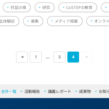
対話の場
研究
CoSTEPの教育
生体験記
募集
メディア掲載
オンラ
1
…
3
4
投
稿
ナ
ビ
ゲ
ー
シ
ョ
ン
全件一覧
活動報告
講義レポート
成果物
お知