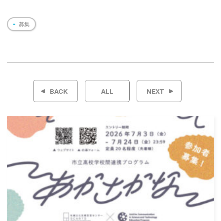
募集
投
稿
BACK
ALL
NEXT
ナ
ビ
ゲ
ー
シ
ョ