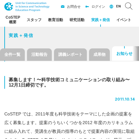
EN
お問合せ
ログイン
CoSTEP
スタッフ
教育活動
研究活動
実践
＋
発信
イベント
概要
実践＋発信
お知らせ
全件一覧
活動報告
講義レポート
成果物
募集します！
〜
科学技術
コミュニケーション
の
取り
組み
〜
12
月
1
日締切です。
2011.10.14
CoSTEP では、2011年度も科学技術をテーマにした企画の提案を
広く募集します。提案のうちいくつかを2012 年度のカリキュラム
に組み入れて、受講生が教員の指導のもとで提案内容の実現に取組