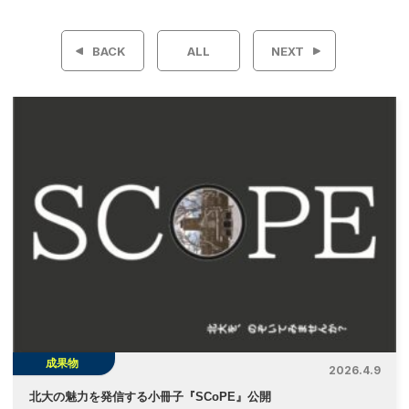
稿
BACK
ALL
NEXT
ナ
ビ
ゲ
ー
シ
ョ
ン
成果物
2026.4.9
北大の魅力を発信する小冊子『SCoPE』公開