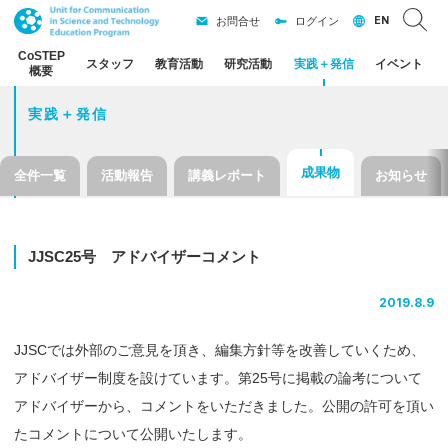
EN
お問合せ
ログイン
CoSTEP
スタッフ
教育活動
研究活動
実践
＋
発信
イベント
概要
実践＋発信
成果物
全件一覧
活動報告
講義レポート
お知らせ
JJSC25
号
アドバイザーコメント
2019.8.9
JJSCでは外部のご意見を頂き、編集方針等を改善していくため、
アドバイザー制度を設けています。第25号に掲載の論考について
アドバイザーから、コメントをいただきました。公開の許可を頂い
たコメントについて公開いたします。