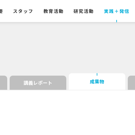
要
スタッフ
教育活動
研究活動
実践
＋
発信
成果物
講義レポート