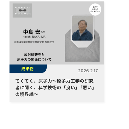
成果物
2026.2.17
てくてく、原子力～原子力工学の研究
者に聞く、科学技術の「良い
」
「悪い」
の境界線～