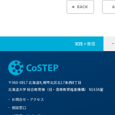
稿
BACK
A
ナ
ビ
ゲ
実践＋発信
ー
シ
ョ
〒060-0817 北海道札幌市北区北17条西8丁目
ン
北海道大学 総合教育棟（旧・高等教育推進機構） N163A室
お問合せ・アクセス
相談窓口