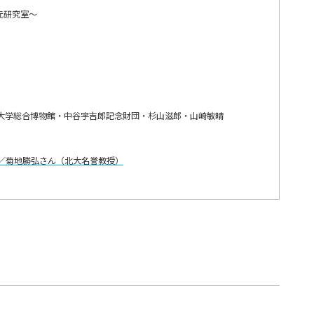
元研究室～
大学総合博物館・中谷宇吉郎記念財団・杉山滋郎・山崎敏晴
究／菊地勝弘さん（北大名誉教授）