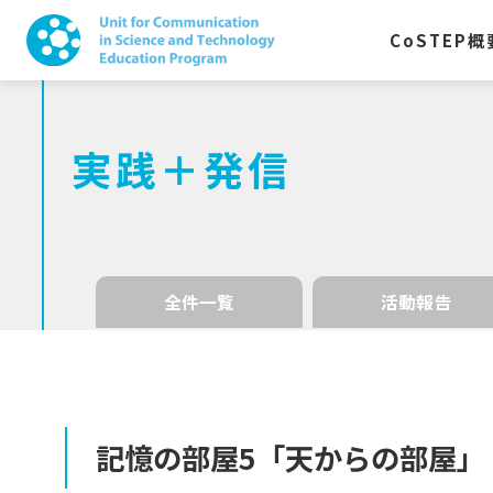
CoSTEP
概
実践＋発信
全件一覧
活動報告
記憶の
部屋
5
「天からの
部屋」