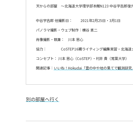
天からの部屋 ～北海道大学理学部本館N123 中谷宇吉郎復
中谷宇吉郎 他撮影日： 2021年2月25日・3月1日
パノラマ撮影・ウェブ制作：横谷 恵二
肖像撮影・執筆： 川本 思心
協力： CoSTEP16期ライティング編集実習・北海道
コンセプト： 川本 思心（CoSTEP
）
・村井 貴（常葉大学）
関連記事：
いいね！Hokudai「雲の中や地の果てで観測研
別の部屋へ行く
投