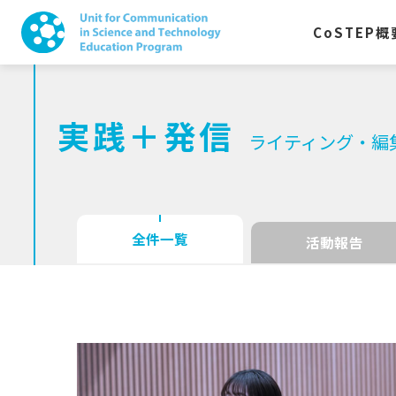
CoSTEP
概
実践＋発信
ライティング・編
全件一覧
活動報告