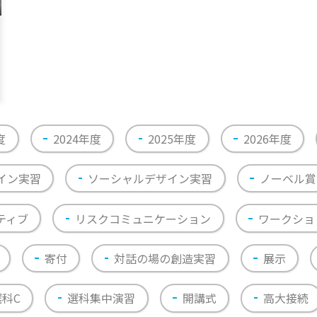
度
2024年度
2025年度
2026年度
イン実習
ソーシャルデザイン実習
ノーベル賞
ティブ
リスクコミュニケーション
ワークショ
寄付
対話の場の創造実習
展示
選科C
選科集中演習
開講式
高大接続