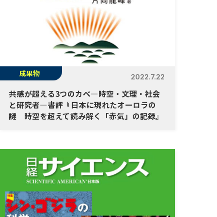
成果物
2022.7.22
共感が超える3つのカベ―時空・文理・社会
と研究者―書評『日本に現れたオーロラの
謎 時空を超えて読み解く「赤気」の記録』