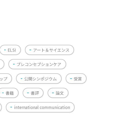
ELSI
アート＆サイエンス
プレコンセプションケア
ップ
公開シンポジウム
受賞
書籍
書評
論文
international communication