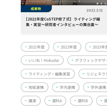
成果物
2022.3.12
【
2021年度CoSTEP修了式】ライティング編
集・実習〜研究者インタビューの舞台裏〜
2021年度
2022年度
2023年
いいね！Hokudai
グラフィックデザ
ライティング・編集実習
リジェネラ
地域連携
学内連携
学外連携
講演
選科A
選科B