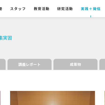
要
スタッフ
教育活動
研究活動
実践
＋
発信
集実習
講義レポート
成果物