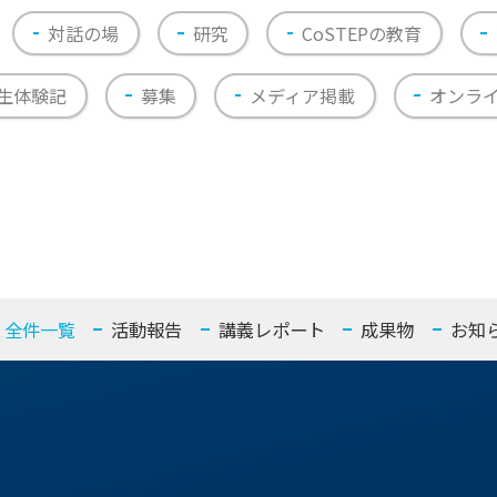
対話の場
研究
CoSTEPの教育
生体験記
募集
メディア掲載
オンラ
全件一覧
活動報告
講義レポート
成果物
お知