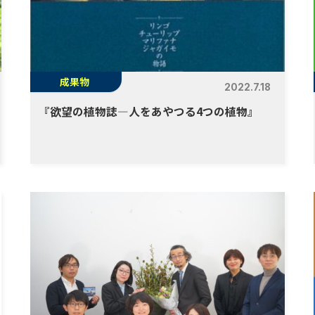
成果物
2022.7.18
『
欲望の植物誌―人をあやつる4つの植物』