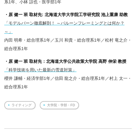
系1年、小林 諒也・医学部1年
・原 健一 班 取材先: 北海道大学大学院工学研究院 池上重康 助教
「モデルバーン徹底解剖！ ～バルーンフレーミングとは何か？
～」
内田 明希・総合理系1年／玉川 和貴・総合理系1年／松村 竜之介・
総合理系1年
・原 健一 班 取材先：北海道大学公共政策大学院 高野 伸栄 教授
「科学技術を用いた最新の雪道対策」
櫻井 謙輔・経済学部1年／信田 龍之介・総合理系1年／村上 太一・
総合理系1年
ライティング
大学院・学部・FD
投