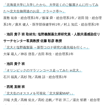
「北海道大学に入学したから、大学近くのご飯屋さんに行ってみ
た〜北大生御用達のお店、クラーク亭〜」
屋敷 祐奈・総合理系1年／飯塚 舜・総合理系1年／岩田 陸・総合理
系1年／廣木 健人・医学部保健学科1年／村上 知広・総合理系1年
・池田 貴子 班 取材先: 塩野義製薬主席研究員・人獣共通感染症リ
サーチセンター客員教授 佐藤 彰彦 教授
「北大と塩野義製薬 ～新型コロナ研究の最先端を行く～」
大塚 蔵人／神谷 啓吾／吉田 和生・総合理系1年
・池田 貴子 班
「オリンピックのマラソンコース走ってみた in北大」
石川 福真／高杉 翔／高橋 諒・総合理系1年
・西尾 直樹 班
「北大生のオススメを可視化「北大探索MAP
」
」
川端 大貴／髙橋 佑太／髙松 志帆／平岩 洋二／湯次 郁磨・総合理