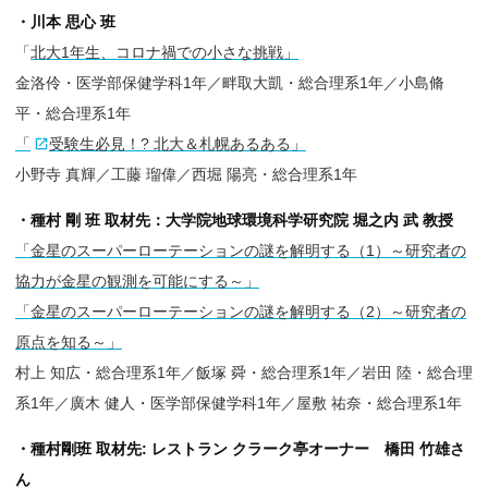
・川本 思心 班
「
北大1年生、コロナ禍での小さな挑戦」
金洛伶・医学部保健学科1年／畔取大凱・総合理系1年／小島脩
平・総合理系1年
「
受験生必見！? 北大＆札幌あるある」
小野寺 真輝／工藤 瑠偉／西堀 陽亮・総合理系1年
・種村 剛 班 取材先：大学院地球環境科学研究院 堀之内 武 教授
「金星のスーパーローテーションの謎を解明する（1）～研究者の
協力が金星の観測を可能にする～」
「金星のスーパーローテーションの謎を解明する（2）～研究者の
原点を知る～」
村上 知広・総合理系1年／飯塚 舜・総合理系1年／岩田 陸・総合理
系1年／廣木 健人・医学部保健学科1年／屋敷 祐奈・総合理系1年
・種村剛班 取材先: レストラン クラーク亭オーナー 橋田 竹雄さ
ん