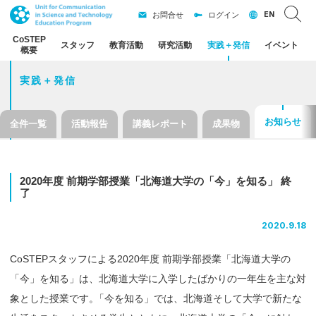
EN
お問合せ
ログイン
CoSTEP
スタッフ
教育活動
研究活動
実践
＋
発信
イベント
概要
実践＋発信
お知らせ
全件一覧
活動報告
講義レポート
成果物
2020
年度
前期学部授業
「北海道大学の
「今」を
知る」
終
了
2020.9.18
CoSTEPスタッフによる2020年度 前期学部授業「北海道大学の
「今」を知る」は、北海道大学に入学したばかりの一年生を主な対
象とした授業です
。
「今を知る」では、北海道そして大学で新たな