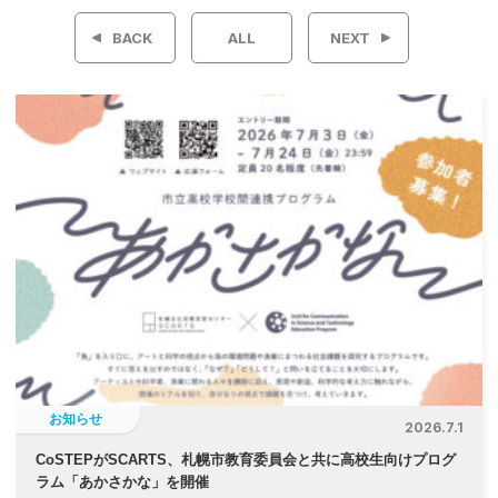
稿
BACK
ALL
NEXT
ナ
ビ
ゲ
ー
シ
ョ
ン
お知らせ
2026.7.1
CoSTEPがSCARTS、札幌市教育委員会と共に高校生向けプログ
ラム「あかさかな」を開催