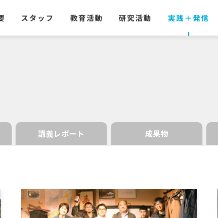
要
スタッフ
教育活動
研究活動
実践
＋
発信
講義レポート
成果物