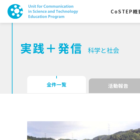
CoSTEP
概
実践＋発信
科学と社会
全件一覧
活動報告