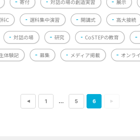
寄付
対話の場の創造実習
展示
選科C
選科集中演習
開講式
高大接続
対話の場
研究
CoSTEPの教育
生体験記
募集
メディア掲載
オンラ
1
…
5
6
投
稿
ナ
ビ
ゲ
ー
シ
ョ