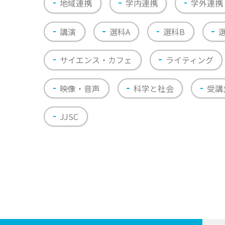
地域連携
学内連携
学外連携
講演
選科A
選科B
サイエンス・カフェ
ライティング
映像・音声
科学と社会
受講
JJSC